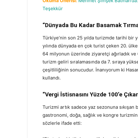
Okuma Önerisi:
Mehmet Şimşek Batman’da: 
Teşekkür
“Dünyada Bu Kadar Basamak Tırma
Türkiye’nin son 25 yılda turizmde tarihi bir
yılında dünyada en çok turist çeken 20. ülkey
64 milyonun üzerinde ziyaretçi ağırladık ve 
turizm geliri sıralamasında da 7. sıraya yüks
çeşitliliğinin sonucudur. İnanıyorum ki Hasa
kullandı.
“Vergi İstisnasını Yüzde 100’e Çıkar
Turizmi artık sadece yaz sezonuna sıkışan bi
gastronomi, doğa, sağlık ve kongre turizmin
sözlerle ifade etti: