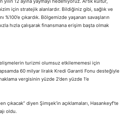
n yılın 12 ayına yaymayı hedefliyoruz. Artık kültür,
im için stratejik alanlardır. Bildiğiniz gibi, sağlık ve
sını %100’e çıkardık. Bölgemizde yaşanan savaşların
zla hızla çalışarak finansmana erişim başta olmak
elişmelerin turizmi olumsuz etkilememesi için
kapsamda 60 milyar liralık Kredi Garanti Fonu desteğiyle
onaklama vergisinin yüzde 2’den yüzde 1’e
n çıkacak” diyen Şimşek’in açıklamaları, Hasankeyf’te
jı oldu.