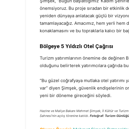
Şimşek, “Bugün başlattığımız ‘Kadim Şehirle
önemsiyoruz. Bu proje sıradan bir etkinlik de
yeniden dünyaya anlatacak güçlü bir vizyondu
tamamlayacağız. Amacımız, hem yerli hem de 
konaklamasını ve bu topraklarla kalıcı bir b
Bölgeye 5 Yıldızlı Otel Çağrısı
Turizm yatırımlarının önemine de değinen Bak
olduğunu belirterek yatırımcılara çağrıda b
“Bu güzel coğrafyaya mutlaka otel yatırımı yap
var” diyen Şimşek, güvenlik endişelerinin or
yeni bir döneme gireceğini söyledi.
Hazine ve Maliye Bakanı Mehmet Şimşek, İl Kültür ve Turizm
Sahnesi’nin açılış törenine katıldı.
Fotoğraf: Turizm Günlüğü