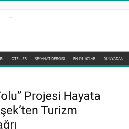
Rİ
OTELLER
SEYAHAT DERGİSİ
EN İYİ 10’LAR
DÜNYADAN
Yolu” Projesi Hayata
şek’ten Turizm
ağrı