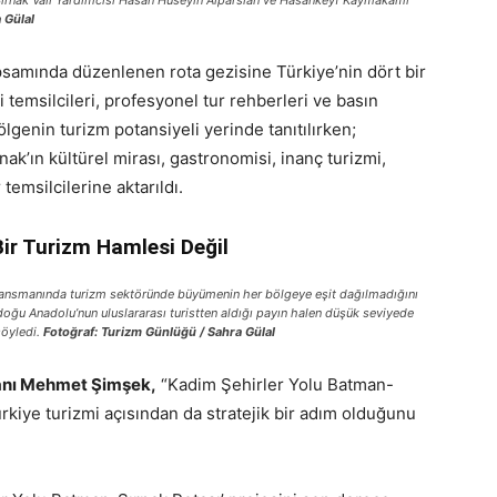
 Şırnak Vali Yardımcısı Hasan Hüseyin Alparslan ve Hasankeyf Kaymakamı
 Gülal
samında düzenlenen rota gezisine Türkiye’nin dört bir
 temsilcileri, profesyonel tur rehberleri ve basın
genin turizm potansiyeli yerinde tanıtılırken;
k’ın kültürel mirası, gastronomisi, inanç turizmi,
 temsilcilerine aktarıldı.
ir Turizm Hamlesi Değil
 lansmanında turizm sektöründe büyümenin her bölgeye eşit dağılmadığını
u Anadolu’nun uluslararası turistten aldığı payın halen düşük seviyede
öyledi.
Fotoğraf: Turizm Günlüğü / Sahra Gülal
anı Mehmet Şimşek,
“Kadim Şehirler Yolu Batman-
ürkiye turizmi açısından da stratejik bir adım olduğunu