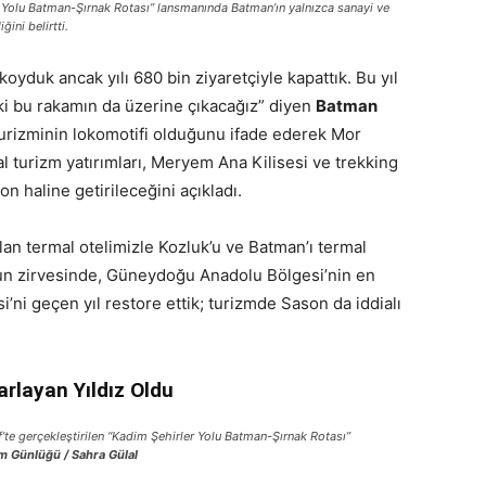
 Yolu Batman-Şırnak Rotası” lansmanında Batman’ın yalnızca sanayi ve
ini belirtti.
koyduk ancak yılı 680 bin ziyaretçiyle kapattık. Bu yıl
 ki bu rakamın da üzerine çıkacağız” diyen
Batman
urizminin lokomotifi olduğunu ifade ederek Mor
l turizm yatırımları, Meryem Ana Kilisesi ve trekking
on haline getirileceğini açıkladı.
an termal otelimizle Kozluk’u ve Batman’ı termal
’un zirvesinde, Güneydoğu Anadolu Bölgesi’nin en
ni geçen yıl restore ettik; turizmde Sason da iddialı
arlayan Yıldız Oldu
’te gerçekleştirilen “Kadim Şehirler Yolu Batman-Şırnak Rotası”
zm Günlüğü / Sahra Gülal