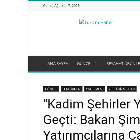
Cuma, Ağustos 7, 2026
Turizm
Günlüğü
ANA SAYFA
GÜNCEL
SEYAHAT ÜRÜNLE
GÜNCEL
SEKTÖRDEN
YATIRIMLAR
YERLİ HİZMETLER
“Kadim Şehirler 
Geçti: Bakan Şim
Yatırımcılarına Ç