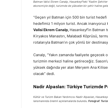
Batman Valisi Ekrem Canalp, Hasankeyf’teki “Kadim Şehirler
ekonomiyle değil, turizmde de yükselen bir şehir haline geldiğ
“Geçen yıl Batman için 500 bin turist hedefi 
hedefimiz 1 milyon turist. Ancak inanıyoruz
Valisi Ekrem Canalp,
Hasankeyf’in Batman t
Kiryakos Manastırı, Malabadi Köprüsü, terma
rotalarıyla Batman’ın çok yönlü bir destinasy
Canalp, “Yakın zamanda faaliyete geçecek ol
turizmin merkezi haline getireceğiz. Sason
yüksek dağında yer alan Meryem Ana Kilisesi’
olacak” dedi.
Nadir Alpaslan: Türkiye Turizmde P
Kültür ve Turizm Bakan Yardımcısı Nadir Alpaslan, Hasankeyf
lansmanında önemli açıklamalarda bulundu.
Fotoğraf: Turi