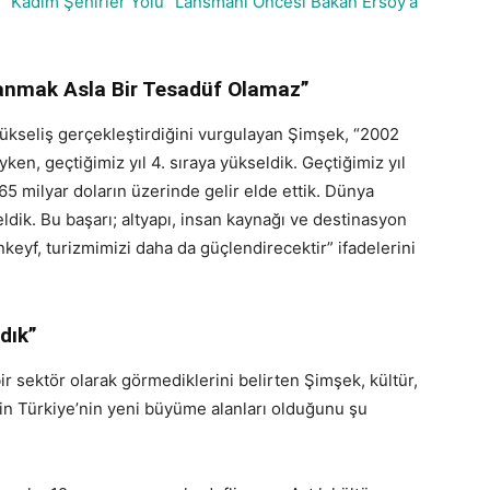
“Kadim Şehirler Yolu” Lansmanı Öncesi Bakan Ersoy’a
nmak Asla Bir Tesadüf Olamaz”
 yükseliş gerçekleştirdiğini vurgulayan Şimşek, “2002
ken, geçtiğimiz yıl 4. sıraya yükseldik. Geçtiğimiz yıl
65 milyar doların üzerinde gelir elde ettik. Dünya
eldik. Bu başarı; altyapı, insan kaynağı ve destinasyon
nkeyf, turizmimizi daha da güçlendirecektir” ifadelerini
dık”
r sektör olarak görmediklerini belirten Şimşek, kültür,
in Türkiye’nin yeni büyüme alanları olduğunu şu