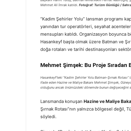
Başkanı Hamit Tutuş, Batman Milletvekili Ferhat Nasıroğlu,
Mehmet Ali İmrak katıldı.
Fotoğraf: Turizm Günlüğü / Sahra
“Kadim Şehirler Yolu” lansman programı kap
yanından tur operatörleri, seyahat acenteleri
mensupları katıldı. Organizasyon boyunca böl
Hasankeyf başta olmak üzere Batman ve Şırna
doğa rotaları ve tarihi destinasyonları sektör
Mehmet Şimşek: Bu Proje Sıradan B
Hasankeyf’teki “Kadim Şehirler Yolu Batman-Şırnak Rotası”
ifade eden Hazine ve Maliye Bakanı Mehmet Şimşek, Güneydoğ
olduğunu ancak önümüzdeki dönemde bunun değişeceğini s
Lansmanda konuşan
Hazine ve Maliye Bak
Şırnak Rotası”nın yalnızca bölgesel değil, T
söyledi.