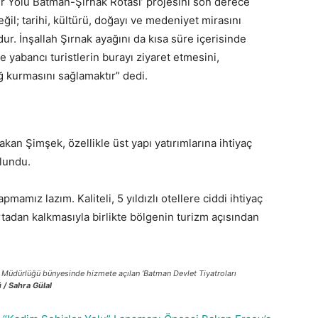
r Yolu Batman-Şırnak Rotası’ projesini son derece
ğil; tarihi, kültürü, doğayı ve medeniyet mirasını
r. İnşallah Şırnak ayağını da kısa süre içerisinde
yabancı turistlerin burayı ziyaret etmesini,
ağ kurmasını sağlamaktır” dedi.
an Şimşek, özellikle üst yapı yatırımlarına ihtiyaç
ulundu.
mamız lazım. Kaliteli, 5 yıldızlı otellere ciddi ihtiyaç
tadan kalkmasıyla birlikte bölgenin turizm açısından
 Müdürlüğü bünyesinde hizmete açılan ‘Batman Devlet Tiyatroları
 / Sahra Gülal