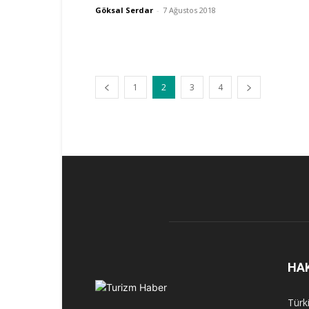
Göksal Serdar
-
7 Ağustos 2018
1
2
3
4
HA
Türk