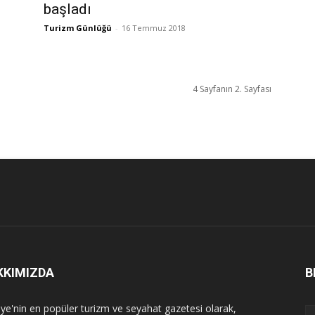
başladı
Turizm Günlüğü
-
16 Temmuz 2018
4 Sayfanın 2. Sayfası
KKIMIZDA
B
iye'nin en popüler turizm ve seyahat gazetesi olarak,