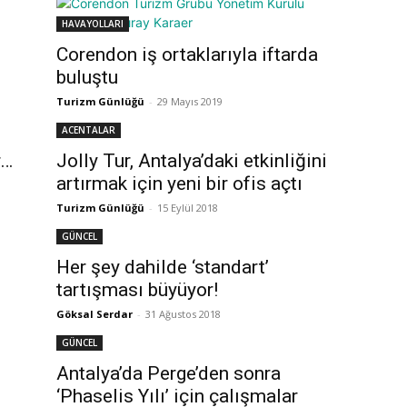
HAVAYOLLARI
Corendon iş ortaklarıyla iftarda
buluştu
Turizm Günlüğü
-
29 Mayıs 2019
ACENTALAR
r…
Jolly Tur, Antalya’daki etkinliğini
artırmak için yeni bir ofis açtı
Turizm Günlüğü
-
15 Eylül 2018
GÜNCEL
Her şey dahilde ‘standart’
tartışması büyüyor!
Göksal Serdar
-
31 Ağustos 2018
GÜNCEL
Antalya’da Perge’den sonra
‘Phaselis Yılı’ için çalışmalar