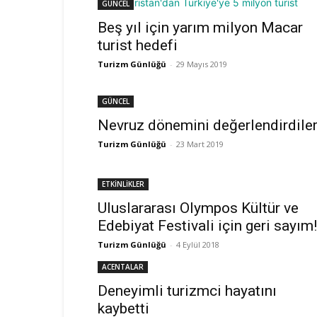
GÜNCEL
Beş yıl için yarım milyon Macar
turist hedefi
Turizm Günlüğü
-
29 Mayıs 2019
GÜNCEL
Nevruz dönemini değerlendirdile
Turizm Günlüğü
-
23 Mart 2019
ETKİNLİKLER
Uluslararası Olympos Kültür ve
Edebiyat Festivali için geri sayım!
Turizm Günlüğü
-
4 Eylül 2018
ACENTALAR
Deneyimli turizmci hayatını
kaybetti