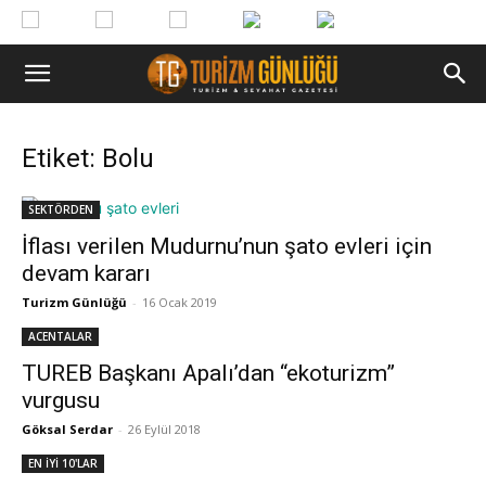
Etiket: Bolu
SEKTÖRDEN
İflası verilen Mudurnu’nun şato evleri için
devam kararı
Turizm Günlüğü
-
16 Ocak 2019
ACENTALAR
TUREB Başkanı Apalı’dan “ekoturizm”
vurgusu
Göksal Serdar
-
26 Eylül 2018
EN İYİ 10'LAR