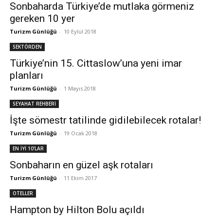
Sonbaharda Türkiye’de mutlaka görmeniz
gereken 10 yer
Turizm Günlüğü
-
10 Eylül 2018
SEKTÖRDEN
Türkiye’nin 15. Cittaslow’una yeni imar
planları
Turizm Günlüğü
-
1 Mayıs 2018
SEYAHAT REHBERİ
İşte sömestr tatilinde gidilebilecek rotalar!
Turizm Günlüğü
-
19 Ocak 2018
EN İYİ 10'LAR
Sonbaharın en güzel aşk rotaları
Turizm Günlüğü
-
11 Ekim 2017
OTELLER
Hampton by Hilton Bolu açıldı