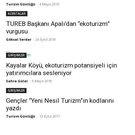
Turizm Günlüğü
-
4 Mayıs 2019
ACENTALAR
TUREB Başkanı Apalı’dan “ekoturizm”
vurgusu
Göksal Serdar
-
26 Eylül 2018
GİRİŞİMLER
Kayalar Köyü, ekoturizm potansiyeli için
yatırımcılara sesleniyor
Sahra Gülal
-
9 Mayıs 2018
GİRİŞİMLER
Gençler “Yeni Nesil Turizm”in kodlarını
yazdı
Turizm Günlüğü
-
13 Eylül 2017