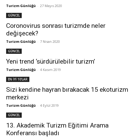
Turizm Günlüğü
-
27 Mayıs 2020
GÜNCEL
Coronovirus sonrası turizmde neler
değişecek?
Turizm Günlüğü
-
7 Nisan 2020
GÜNCEL
Yeni trend ‘sürdürülebilir turizm’
Turizm Günlüğü
-
4 Kasım 2019
EN İYİ 10'LAR
Sizi kendine hayran bırakacak 15 ekoturizm
merkezi
Turizm Günlüğü
-
4 Eylül 2019
GÜNCEL
13. Akademik Turizm Eğitimi Arama
Konferansı başladı