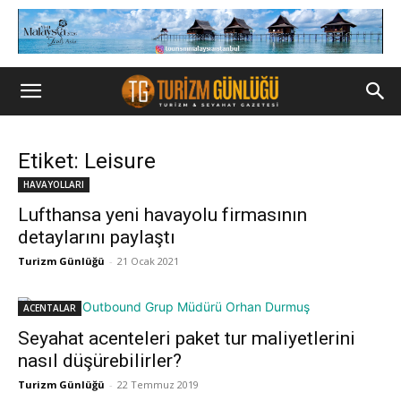
Etiket: Leisure
HAVAYOLLARI
Lufthansa yeni havayolu firmasının
detaylarını paylaştı
Turizm Günlüğü
-
21 Ocak 2021
ACENTALAR
Seyahat acenteleri paket tur maliyetlerini
nasıl düşürebilirler?
Turizm Günlüğü
-
22 Temmuz 2019