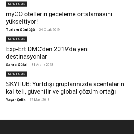
ACENTALAR
myGO otellerin geceleme ortalamasını
yükseltiyor!
Turizm Günlüğü
-
24 Ocak 2019
ACENTALAR
Exp-Ert DMC’den 2019’da yeni
destinasyonlar
Sahra Gülal
-
31 Aralık 2018
ACENTALAR
SKYHUB: Yurtdışı gruplarınızda acentaların
kaliteli, güvenilir ve global çözüm ortağı
Yaşar Çelik
-
17 Mart 2018