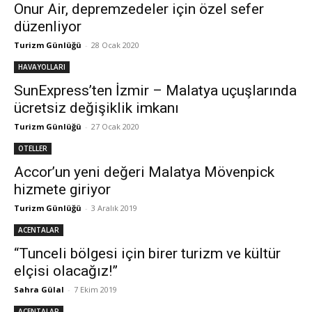
Onur Air, depremzedeler için özel sefer
düzenliyor
Turizm Günlüğü
-
28 Ocak 2020
HAVAYOLLARI
SunExpress’ten İzmir – Malatya uçuşlarında
ücretsiz değişiklik imkanı
Turizm Günlüğü
-
27 Ocak 2020
OTELLER
Accor’un yeni değeri Malatya Mövenpick
hizmete giriyor
Turizm Günlüğü
-
3 Aralık 2019
ACENTALAR
“Tunceli bölgesi için birer turizm ve kültür
elçisi olacağız!”
Sahra Gülal
-
7 Ekim 2019
ACENTALAR