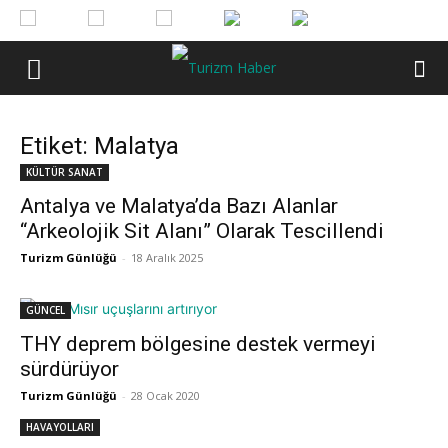
Etiket: Malatya
KÜLTÜR SANAT
Antalya ve Malatya’da Bazı Alanlar
“Arkeolojik Sit Alanı” Olarak Tescillendi
Turizm Günlüğü
-
18 Aralık 2025
GÜNCEL
THY deprem bölgesine destek vermeyi
sürdürüyor
Turizm Günlüğü
-
28 Ocak 2020
HAVAYOLLARI