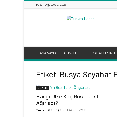
Pazar, Ağustos 9, 2026
Turizm
Günlüğü
ANA SAYFA
GÜNCEL
SEYAHAT ÜRÜNLE
Etiket: Rusya Seyahat En
GÜNCEL
Hangi Ülke Kaç Rus Turist
Ağırladı?
Turizm Günlüğü
-
31 Ağustos 2023