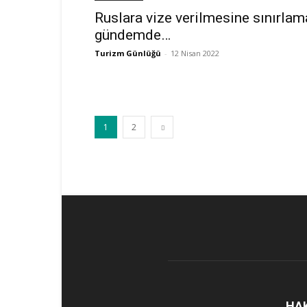
Ruslara vize verilmesine sınırlam
gündemde…
Turizm Günlüğü
-
12 Nisan 2022
1
2
HA