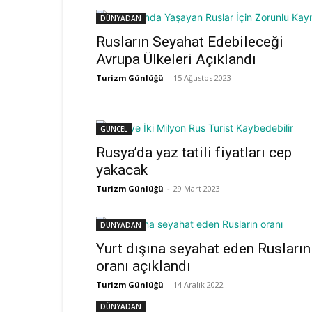
DÜNYADAN
Rusların Seyahat Edebileceği
Avrupa Ülkeleri Açıklandı
Turizm Günlüğü
-
15 Ağustos 2023
GÜNCEL
Rusya’da yaz tatili fiyatları cep
yakacak
Turizm Günlüğü
-
29 Mart 2023
DÜNYADAN
Yurt dışına seyahat eden Rusların
oranı açıklandı
Turizm Günlüğü
-
14 Aralık 2022
DÜNYADAN