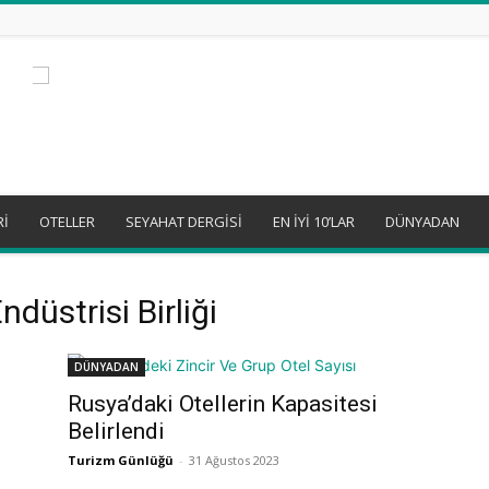
Rİ
OTELLER
SEYAHAT DERGİSİ
EN İYİ 10’LAR
DÜNYADAN
düstrisi Birliği
DÜNYADAN
Rusya’daki Otellerin Kapasitesi
Belirlendi
Turizm Günlüğü
-
31 Ağustos 2023