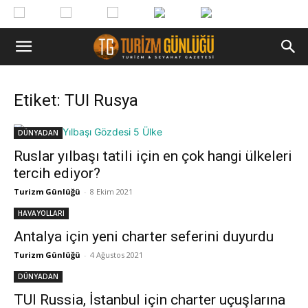
Etiket: TUI Rusya
DÜNYADAN
Ruslar yılbaşı tatili için en çok hangi ülkeleri
tercih ediyor?
Turizm Günlüğü
-
8 Ekim 2021
HAVAYOLLARI
Antalya için yeni charter seferini duyurdu
Turizm Günlüğü
-
4 Ağustos 2021
DÜNYADAN
TUI Russia, İstanbul için charter uçuşlarına