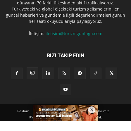
dünyanın 70 farklı ülkesinden aktif trafik alıyoruz.
Türkiye'deki ve global ölçekteki turizm gelişmelerini, en
güncel haberleri ve gündemle ilgili değerlendirmeleri günün
her saati okuyucularıyla paylaşıyoruz.
İletişim:
iletisim@turizmgunlugu.com
BIZI TAKIP EDIN
Reklam
Künye
Hakkımızda
Iletişim
Yazarlarımız
KVKK Aydınlatma Metni
Kullanım ve Gizlilik
© Copyright © 2023 | TURIZM GÜNLÜGÜ