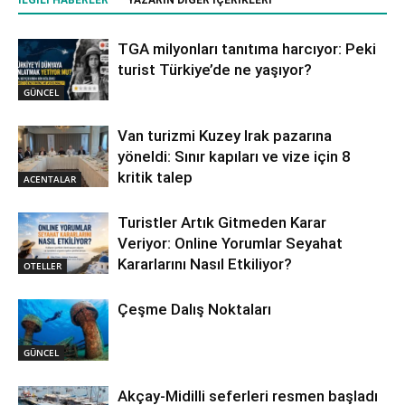
TGA milyonları tanıtıma harcıyor: Peki
turist Türkiye’de ne yaşıyor?
GÜNCEL
Van turizmi Kuzey Irak pazarına
yöneldi: Sınır kapıları ve vize için 8
kritik talep
ACENTALAR
Turistler Artık Gitmeden Karar
Veriyor: Online Yorumlar Seyahat
Kararlarını Nasıl Etkiliyor?
OTELLER
Çeşme Dalış Noktaları
GÜNCEL
Akçay-Midilli seferleri resmen başladı