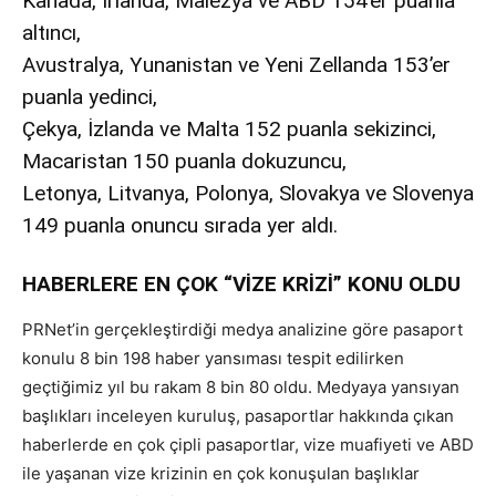
Kanada, İrlanda, Malezya ve ABD 154’er puanla
altıncı,
Avustralya, Yunanistan ve Yeni Zellanda 153’er
puanla yedinci,
Çekya, İzlanda ve Malta 152 puanla sekizinci,
Macaristan 150 puanla dokuzuncu,
Letonya, Litvanya, Polonya, Slovakya ve Slovenya
149 puanla onuncu sırada yer aldı.
HABERLERE EN ÇOK “VİZE KRİZİ” KONU OLDU
PRNet’in gerçekleştirdiği medya analizine göre pasaport
konulu 8 bin 198 haber yansıması tespit edilirken
geçtiğimiz yıl bu rakam 8 bin 80 oldu. Medyaya yansıyan
başlıkları inceleyen kuruluş, pasaportlar hakkında çıkan
haberlerde en çok çipli pasaportlar, vize muafiyeti ve ABD
ile yaşanan vize krizinin en çok konuşulan başlıklar