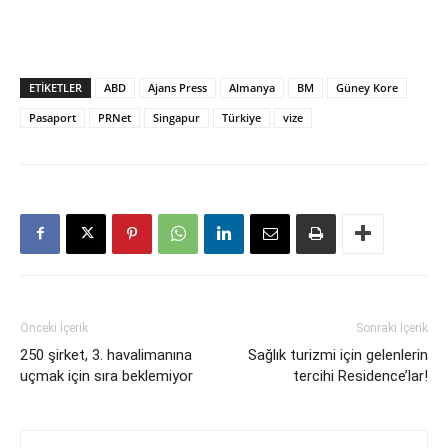
ETIKETLER
ABD
Ajans Press
Almanya
BM
Güney Kore
Pasaport
PRNet
Singapur
Türkiye
vize
Önceki İçerik
Sonraki İçerik
250 şirket, 3. havalimanına
Sağlık turizmi için gelenlerin
uçmak için sıra beklemiyor
tercihi Residence’lar!