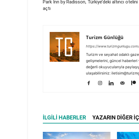
Park Inn by Radisson, Türkiye’deki altıncı otelini
açtı
Turizm Günlüğü
https://www.turizmgunlugu.com
Turizm ve seyahat odaklı gaze
gelişmelerini, güncel haberleri 
değerli okuyucularıyla paylaşıy
ulaşabilirsiniz: iletisim@turi
İLGILI HABERLER
YAZARIN DIĞER İÇ