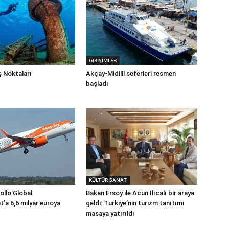
GİRİŞİMLER
 Noktaları
Akçay-Midilli seferleri resmen
başladı
KÜLTÜR SANAT
ollo Global
Bakan Ersoy ile Acun Ilıcalı bir araya
a 6,6 milyar euroya
geldi: Türkiye’nin turizm tanıtımı
masaya yatırıldı