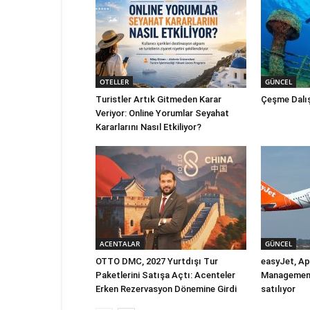
OTELLER
GÜNCEL
Turistler Artık Gitmeden Karar
Çeşme Dalış
Veriyor: Online Yorumlar Seyahat
Kararlarını Nasıl Etkiliyor?
ACENTALAR
GÜNCEL
OTTO DMC, 2027 Yurtdışı Tur
easyJet, Ap
Paketlerini Satışa Açtı: Acenteler
Management’
Erken Rezervasyon Dönemine Girdi
satılıyor