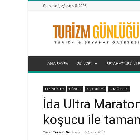
Cumartesi, Ağustos 8, 2026
Turizm
Günlüğü
ANA SAYFA
GÜNCEL
SEYAHAT ÜRÜNLE
ETKİNLİKLER
GÜNCEL
KIŞ TURİZMİ
SEKTÖRDEN
İda Ultra Marato
koşucu ile tama
Yazar
Turizm Günlüğü
-
6 Aralık 2017