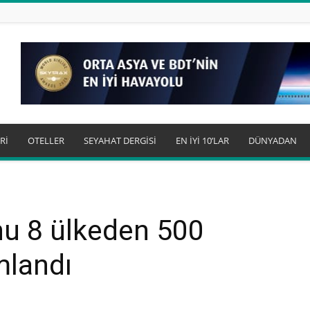
Rİ
OTELLER
SEYAHAT DERGİSİ
EN İYİ 10’LAR
DÜNYADAN
nu 8 ülkeden 500
mlandı