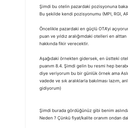
Şimdi bu otelin pazardaki pozisyonuna bak
Bu şekilde kendi pozisyonumu (MPI, RGI, ARI)
Öncelikle pazardaki en güçlü OTA’yi açıyorum. 
puan ve yıldız aralığımdaki otelleri en altt
hakkında fikir verecektir.
Aşağıdaki örnekten gidersek, en üstteki ote
puanım 8.4. Şimdi gelin bu resmi hep berab
diye veriyorum bu bir günlük örnek ama Aslı
vadede ve sık aralıklarla bakılması lazım, an
gidiyorum)
Şimdi burada gördüğünüz gibi benim aslınd
Neden ? Çünkü fiyat/kalite oranım ondan dah