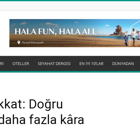
Rİ
OTELLER
SEYAHAT DERGİSİ
EN İYİ 10’LAR
DÜNYADAN
ikkat: Doğru
 daha fazla kâra