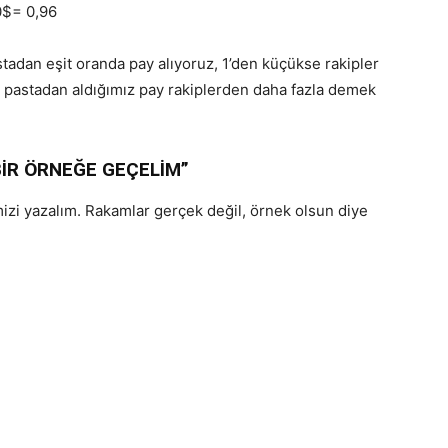
0$= 0,96
stadan eşit oranda pay alıyoruz, 1’den küçükse rakipler
e pastadan aldığımız pay rakiplerden daha fazla demek
BİR ÖRNEĞE GEÇELİM”
mizi yazalım. Rakamlar gerçek değil, örnek olsun diye