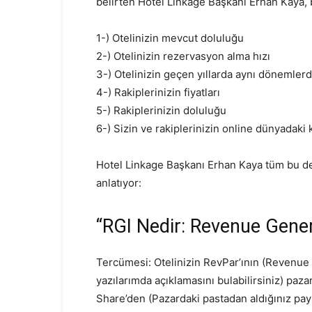
belirten Hotel Linkage Başkanı Erhan Kaya, b
1-) Otelinizin mevcut doluluğu
2-) Otelinizin rezervasyon alma hızı
3-) Otelinizin geçen yıllarda aynı dönemler
4-) Rakiplerinizin fiyatları
5-) Rakiplerinizin doluluğu
6-) Sizin ve rakiplerinizin online dünyadaki k
Hotel Linkage Başkanı Erhan Kaya tüm bu deta
anlatıyor:
“RGI Nedir: Revenue Gener
Tercümesi: Otelinizin RevPar’ının (Revenue 
yazılarımda açıklamasını bulabilirsiniz) paza
Share’den (Pazardaki pastadan aldığınız pay) 