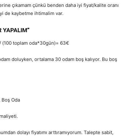
rine çıkamam çünkü benden daha iyi fiyat/kalite oranı
yi de kaybetme ihtimalim var.
R YAPALIM”
 / (100 toplam oda*30gün)= 63€
odam doluyken, ortalama 30 odam boş kalıyor. Bu boş
k Boş Oda
aliyeti.
dan dolayı fiyatımı arttıramıyorum. Talepte sabit,