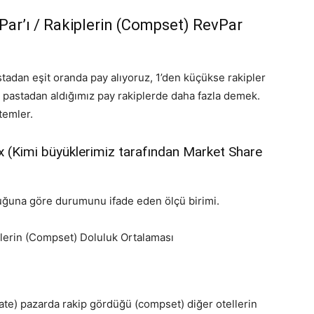
vPar’ı / Rakiplerin (Compset) RevPar
stadan eşit oranda pay alıyoruz, 1’den küçükse rakipler
 pastadan aldığımız pay rakiplerde daha fazla demek.
temler.
x (Kimi büyüklerimiz tarafından Market Share
uğuna göre durumunu ifade eden ölçü birimi.
iplerin (Compset) Doluluk Ortalaması
ate) pazarda rakip gördüğü (compset) diğer otellerin