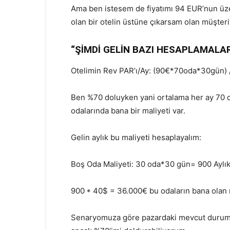
Ama ben istesem de fiyatımı 94 EUR’nun üze
olan bir otelin üstüne çıkarsam olan müşteri
“ŞİMDİ GELİN BAZI HESAPLAMALA
Otelimin Rev PAR’ı/Ay: (90€*70oda*30gün)
Ben %70 doluyken yani ortalama her ay 70 
odalarında bana bir maliyeti var.
Gelin aylık bu maliyeti hesaplayalım:
Boş Oda Maliyeti: 30 oda*30 gün= 900 Aylı
900 * 40$ = 36.000€ bu odaların bana olan m
Senaryomuza göre pazardaki mevcut durumum