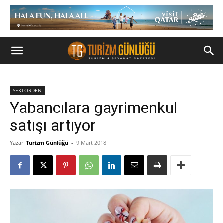
SEKTÖRDEN
Yabancılara gayrimenkul
satışı artıyor
Yazar
Turizm Günlüğü
-
9 Mart 2018