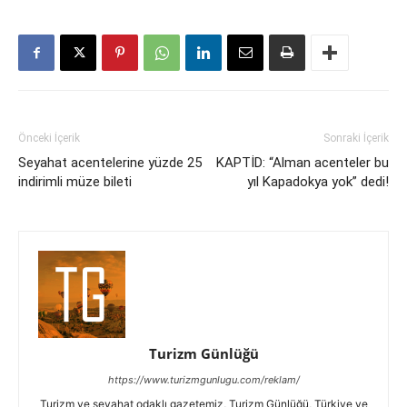
Önceki İçerik
Sonraki İçerik
Seyahat acentelerine yüzde 25
KAPTİD: “Alman acenteler bu
indirimli müze bileti
yıl Kapadokya yok” dedi!
Turizm Günlüğü
https://www.turizmgunlugu.com/reklam/
Turizm ve seyahat odaklı gazetemiz, Turizm Günlüğü, Türkiye ve