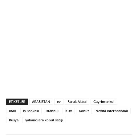
ETIKETLER
ARABİSTAN
ev
Faruk Akbal
Gayrimenkul
IRAK
İş Bankası
İstanbul
KDV
Konut
Nevita International
Rusya
yabancılara konut satışı