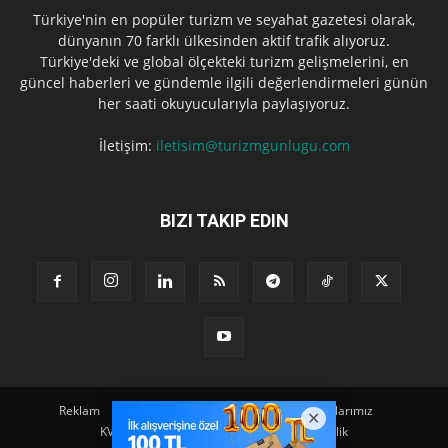
Türkiye'nin en popüler turizm ve seyahat gazetesi olarak,
dünyanın 70 farklı ülkesinden aktif trafik alıyoruz.
Türkiye'deki ve global ölçekteki turizm gelişmelerini, en
güncel haberleri ve gündemle ilgili değerlendirmeleri günün
her saati okuyucularıyla paylaşıyoruz.
İletişim:
iletisim@turizmgunlugu.com
BIZI TAKIP EDIN
Reklam
Künye
Hakkımızda
Iletişim
Yazarlarımız
KVKK Aydınlatma Metni
Kullanım ve Gizlilik