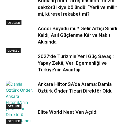
Booking.com tartışmasında turizm
sektörü ikiye bölündü: “Yerli ve milli”
mi, küresel rekabet mi?
OTELLER
Accor Büyüdü mü? Gelir Artışı Sınırlı
Kaldı, Asıl Güçlenme Kâr ve Nakit
Akışında
GÜNCEL
2027’de Turizmin Yeni Güç Savaşı:
Yapay Zekâ, Veri Egemenliği ve
Türkiye’nin Avantajı
Ankara HiltonSA’da Atama: Damla
Öztürk Önder Ticari Direktör Oldu
OTELLER
Elite World Nest Van Açıldı
OTELLER