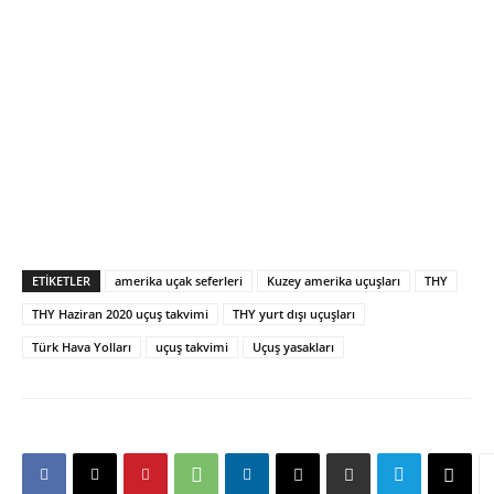
ETIKETLER
amerika uçak seferleri
Kuzey amerika uçuşları
THY
THY Haziran 2020 uçuş takvimi
THY yurt dışı uçuşları
Türk Hava Yolları
uçuş takvimi
Uçuş yasakları