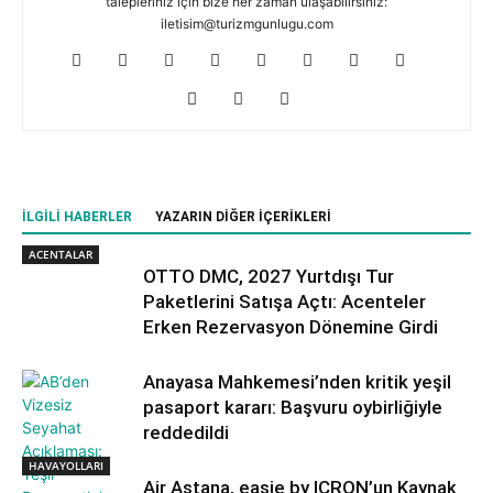
talepleriniz için bize her zaman ulaşabilirsiniz:
iletisim@turizmgunlugu.com
İLGILI HABERLER
YAZARIN DIĞER İÇERIKLERI
ACENTALAR
OTTO DMC, 2027 Yurtdışı Tur
Paketlerini Satışa Açtı: Acenteler
Erken Rezervasyon Dönemine Girdi
Anayasa Mahkemesi’nden kritik yeşil
pasaport kararı: Başvuru oybirliğiyle
reddedildi
HAVAYOLLARI
Air Astana, easie by ICRON’un Kaynak