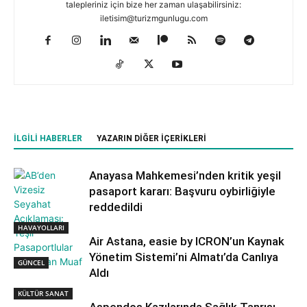
talepleriniz için bize her zaman ulaşabilirsiniz:
iletisim@turizmgunlugu.com
İLGILI HABERLER
YAZARIN DIĞER İÇERIKLERI
Anayasa Mahkemesi’nden kritik yeşil
pasaport kararı: Başvuru oybirliğiyle
reddedildi
HAVAYOLLARI
Air Astana, easie by ICRON’un Kaynak
Yönetim Sistemi’ni Almatı’da Canlıya
GÜNCEL
Aldı
KÜLTÜR SANAT
Aspendos Kazılarında Sağlık Tanrısı