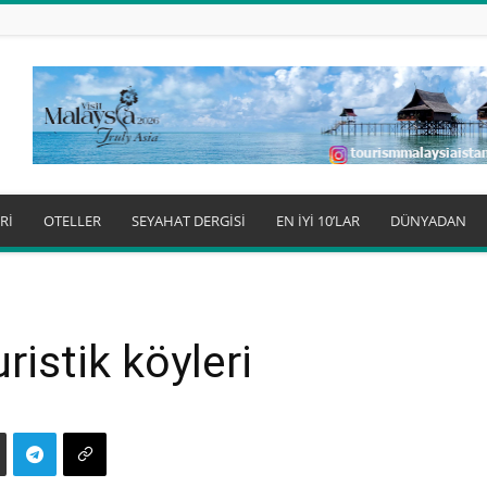
Rİ
OTELLER
SEYAHAT DERGİSİ
EN İYİ 10’LAR
DÜNYADAN
ristik köyleri