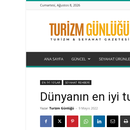
Cumartesi, Ağustos 8, 2026
Turizm
Günlüğü
ANA SAYFA
GÜNCEL
SEYAHAT ÜRÜNLE
EN İYİ 10'LAR
SEYAHAT REHBERİ
Dünyanın en iyi tu
Yazar
Turizm Günlüğü
-
9 Mayıs 2022