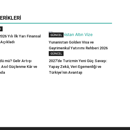
ERIKLERI
I
GÜNCEL
026 Yılı İlk Yarı Finansal
 Açıkladı
Yunanistan Golden Visa ve
Gayrimenkul Yatırımı Rehberi 2026
GÜNCEL
ü mü? Gelir Artışı
2027’de Turizmin Yeni Güç Savaşı:
ı, Asıl Güçlenme Kâr ve
Yapay Zekâ, Veri Egemenliği ve
nda
Türkiye’nin Avantajı