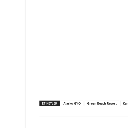
ETIKETLER
Alarko GYO
Green Beach Resort
Ka