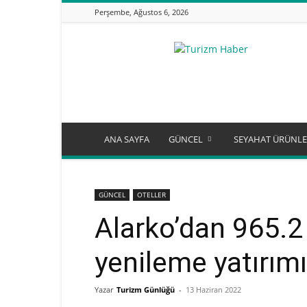
Perşembe, Ağustos 6, 2026
Turizm
Günlüğü
ANA SAYFA
GÜNCEL
SEYAHAT ÜRÜNLE
GÜNCEL
OTELLER
Alarko’dan 965.2 
yenileme yatırımı
Yazar
Turizm Günlüğü
-
13 Haziran 2022