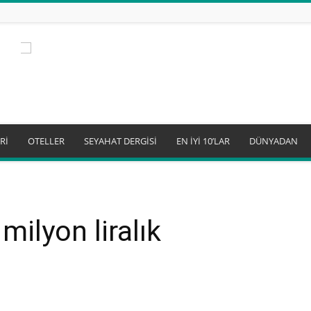
Rİ
OTELLER
SEYAHAT DERGİSİ
EN İYİ 10’LAR
DÜNYADAN
milyon liralık