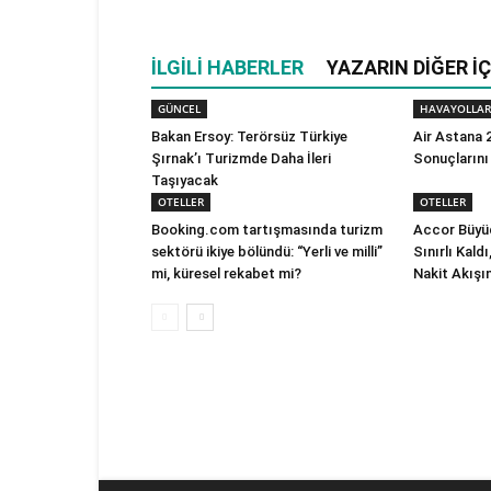
İLGILI HABERLER
YAZARIN DIĞER İÇ
GÜNCEL
HAVAYOLLAR
Bakan Ersoy: Terörsüz Türkiye
Air Astana 2
Şırnak’ı Turizmde Daha İleri
Sonuçlarını
Taşıyacak
OTELLER
OTELLER
Booking.com tartışmasında turizm
Accor Büyüd
sektörü ikiye bölündü: “Yerli ve milli”
Sınırlı Kald
mi, küresel rekabet mi?
Nakit Akışı