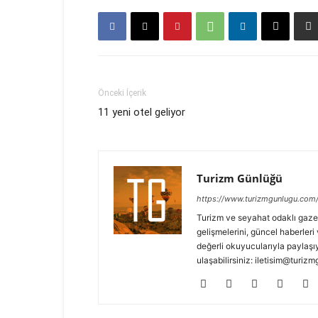
Önceki İçerik
11 yeni otel geliyor
Turizm Günlüğü
https://www.turizmgunlugu.com
Turizm ve seyahat odaklı gaze
gelişmelerini, güncel haberleri 
değerli okuyucularıyla paylaşıy
ulaşabilirsiniz: iletisim@turi