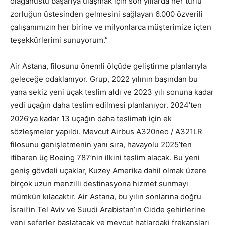
olağanüstü başarıya ulaşmak için son yıllarda her türlü
zorluğun üstesinden gelmesini sağlayan 6.000 özverili
çalışanımızın her birine ve milyonlarca müşterimize içten
teşekkürlerimi sunuyorum.”
Air Astana, filosunu önemli ölçüde geliştirme planlarıyla
geleceğe odaklanıyor. Grup, 2022 yılının başından bu
yana sekiz yeni uçak teslim aldı ve 2023 yılı sonuna kadar
yedi uçağın daha teslim edilmesi planlanıyor. 2024’ten
2026’ya kadar 13 uçağın daha teslimatı için ek
sözleşmeler yapıldı. Mevcut Airbus A320neo / A321LR
filosunu genişletmenin yanı sıra, havayolu 2025’ten
itibaren üç Boeing 787’nin ilkini teslim alacak. Bu yeni
geniş gövdeli uçaklar, Kuzey Amerika dahil olmak üzere
birçok uzun menzilli destinasyona hizmet sunmayı
mümkün kılacaktır. Air Astana, bu yılın sonlarına doğru
İsrail’in Tel Aviv ve Suudi Arabistan’ın Cidde şehirlerine
yeni seferler başlatacak ve mevcut hatlardaki frekansları