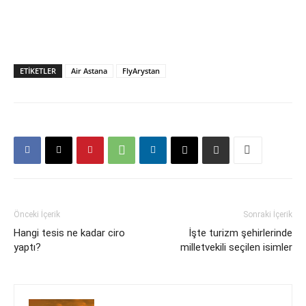
ETIKETLER
Air Astana
FlyArystan
Önceki İçerik
Sonraki İçerik
Hangi tesis ne kadar ciro
İşte turizm şehirlerinde
yaptı?
milletvekili seçilen isimler