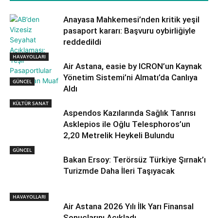
Anayasa Mahkemesi’nden kritik yeşil
pasaport kararı: Başvuru oybirliğiyle
reddedildi
HAVAYOLLARI
Air Astana, easie by ICRON’un Kaynak
Yönetim Sistemi’ni Almatı’da Canlıya
GÜNCEL
Aldı
KÜLTÜR SANAT
Aspendos Kazılarında Sağlık Tanrısı
Asklepios ile Oğlu Telesphoros’un
2,20 Metrelik Heykeli Bulundu
GÜNCEL
Bakan Ersoy: Terörsüz Türkiye Şırnak’ı
Turizmde Daha İleri Taşıyacak
HAVAYOLLARI
Air Astana 2026 Yılı İlk Yarı Finansal
Sonuçlarını Açıkladı