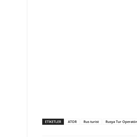
ETIKETLER
ATOR
Rus turist
Rusya Tur Operatörle