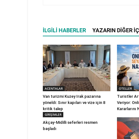
İLGILI HABERLER
YAZARIN DIĞER İÇ
ACENTALAR
OTELLER
Van turizmi Kuzey Irak pazarına
Turistler A
yöneldi: Sınır kapıları ve vize için 8
Veriyor: On
kritik talep
Kararlarını 
GİRİŞİMLER
Akçay-Midilli seferleri resmen
başladı