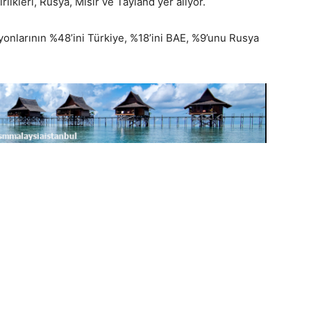
likleri, Rusya, Mısır ve Tayland yer alıyor.
onlarının %48’ini Türkiye, %18’ini BAE, %9’unu Rusya
ı