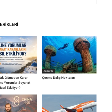
ERIKLERI
GÜNCEL
rtık Gitmeden Karar
Çeşme Dalış Noktaları
line Yorumlar Seyahat
Nasıl Etkiliyor?