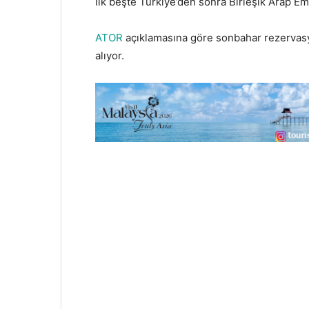
İlk beşte Türkiye’den sonra Birleşik Arap Emir
ATOR
açıklamasına göre sonbahar rezervasy
alıyor.
Eylül İçin Rusların Türkiye Hesaplar