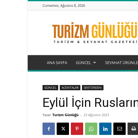
Cumartesi, Ağustos 8, 2026
Turizm
Günlüğü
ANA SAYFA
GÜNCEL
SEYAHAT ÜRÜNLE
GÜNCEL
ACENTALAR
SEKTÖRDEN
Eylül İçin Ruslar
Yazar
Turizm Günlüğü
-
23 Ağustos 2023