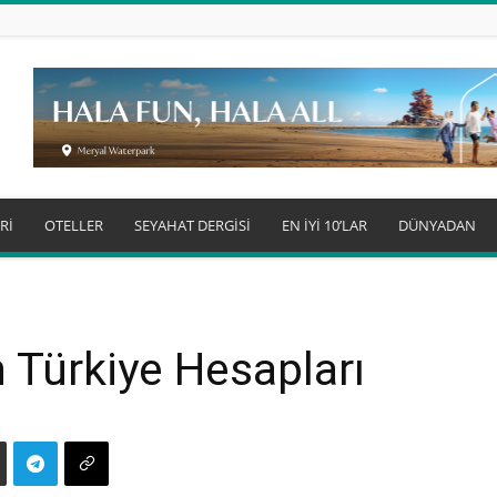
Rİ
OTELLER
SEYAHAT DERGİSİ
EN İYİ 10’LAR
DÜNYADAN
ın Türkiye Hesapları