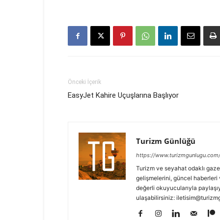
Önceki İçerik
EasyJet Kahire Uçuşlarına Başlıyor
Turizm Günlüğü
https://www.turizmgunlugu.com
Turizm ve seyahat odaklı gaze
gelişmelerini, güncel haberleri 
değerli okuyucularıyla paylaşıy
ulaşabilirsiniz: iletisim@turi