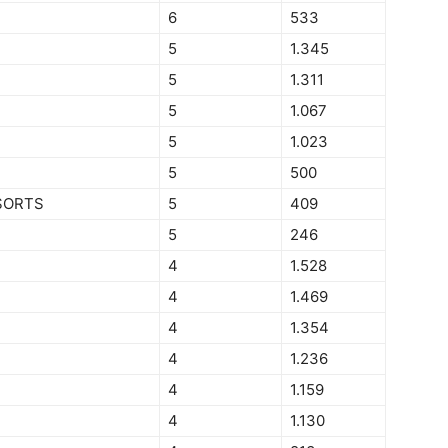
6
533
5
1.345
5
1.311
5
1.067
5
1.023
5
500
SORTS
5
409
5
246
4
1.528
4
1.469
4
1.354
4
1.236
4
1.159
4
1.130