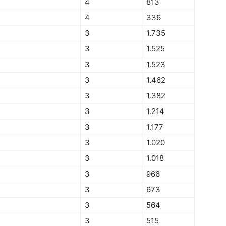
4
813
4
336
3
1.735
3
1.525
3
1.523
3
1.462
3
1.382
3
1.214
3
1.177
3
1.020
3
1.018
3
966
3
673
3
564
3
515