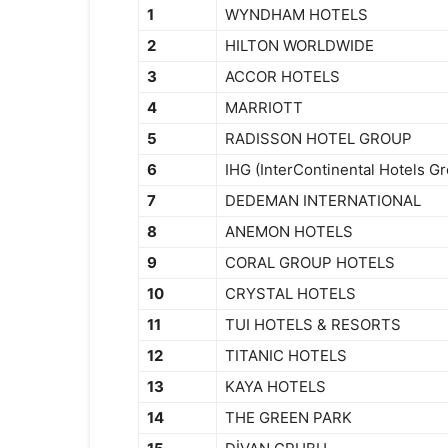
1
WYNDHAM HOTELS
2
HILTON WORLDWIDE
3
ACCOR HOTELS
4
MARRIOTT
5
RADISSON HOTEL GROUP
6
IHG (InterContinental Hotels G
7
DEDEMAN INTERNATIONAL
8
ANEMON HOTELS
9
CORAL GROUP HOTELS
10
CRYSTAL HOTELS
11
TUI HOTELS & RESORTS
12
TITANIC HOTELS
13
KAYA HOTELS
14
THE GREEN PARK