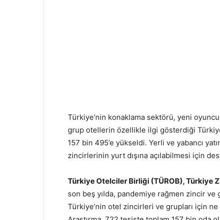
Türkiye’nin konaklama sektörü, yeni oyuncul
grup otellerin özellikle ilgi gösterdiği Türki
157 bin 495’e yükseldi. Yerli ve yabancı yatır
zincirlerinin yurt dışına açılabilmesi için d
Türkiye Otelciler Birliği (TÜROB), Türkiye
son beş yılda, pandemiye rağmen zincir ve gr
Türkiye’nin otel zincirleri ve grupları için 
Araştırma, 722 tesiste toplam 157 bin oda old