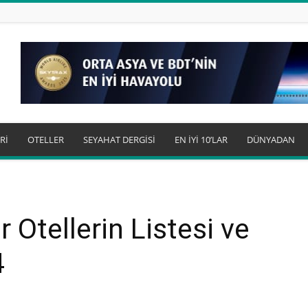
Rİ
OTELLER
SEYAHAT DERGİSİ
EN İYİ 10’LAR
DÜNYADAN
r Otellerin Listesi ve
4