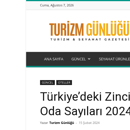
Cuma, Ağustos 7, 2026
Turizm
Günlüğü
ANA SAYFA
GÜNCEL
SEYAHAT ÜRÜNLE
GÜNCEL
OTELLER
Türkiye’deki Zinci
Oda Sayıları 202
Yazar
Turizm Günlüğü
-
15 Şubat 2024