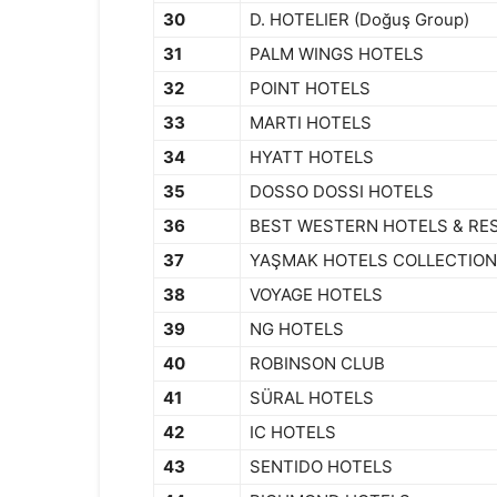
30
D. HOTELIER (Doğuş Group)
31
PALM WINGS HOTELS
32
POINT HOTELS
33
MARTI HOTELS
34
HYATT HOTELS
35
DOSSO DOSSI HOTELS
36
BEST WESTERN HOTELS & RE
37
YAŞMAK HOTELS COLLECTION
38
VOYAGE HOTELS
39
NG HOTELS
40
ROBINSON CLUB
41
SÜRAL HOTELS
42
IC HOTELS
43
SENTIDO HOTELS