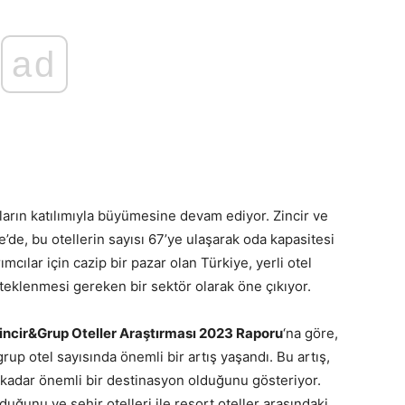
ad
arın katılımıyla büyümesine devam ediyor. Zincir ve
ye’de, bu otellerin sayısı 67’ye ulaşarak oda kapasitesi
ımcılar için cazip bir pazar olan Türkiye, yerli otel
esteklenmesi gereken bir sektör olarak öne çıkıyor.
 Zincir&Grup Oteller Araştırması 2023 Raporu
‘na göre,
up otel sayısında önemli bir artış yaşandı. Bu artış,
ne kadar önemli bir destinasyon olduğunu gösteriyor.
uğunu ve şehir otelleri ile resort oteller arasındaki