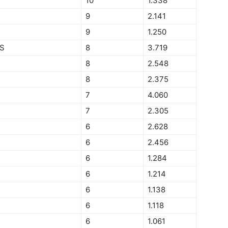
10
1.338
9
2.141
9
1.250
S
8
3.719
8
2.548
8
2.375
7
4.060
7
2.305
6
2.628
6
2.456
6
1.284
6
1.214
6
1.138
6
1.118
6
1.061