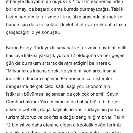
itibariyle dünyanın en büyük ilk 4 turizm ekonomisinden
biri olmayı da başardık ama burada durmayacağız. Tabi ki
bizim hedefimiz turizmde ilk üç ülke arasında girmek ve
bunun için de özel sektör devlet el ele vererek daha fazla
çalışacağız” diye konuştu.
Bakan Ersoy, Türkiye’de seyahat ve turizmin gayrisafi milli
hasılaya katkısı yaklaşık yüzde 12 olduğuna ve her geçen
gün de bu rakam artarak devam ettiğini belirterek,
“Milyonlarca insana direkt ve yine milyonlarca insana
indirekt istihdam sağlıyor. Ekonominin cari işlemler
dengesine de çok ciddi katkı sağlıyor. Ekonominin
istikrarlı büyümesi açısından da çok çok önemli. Sayın
Cumhurbaşkanı Yardımcımızın da bahsettiği gibi birçok
ülkenin petrolü, doğal kaynakları var. Türkiye’nin petrolü
turizm diyoruz ve çok fazla doğal zenginliğimiz var. Tarihi
12 bin yıl ve daha ötesine giden arkeolojik değerlerimiz
var. Hem kültürel açıdan hem doğal zenginlik açısından