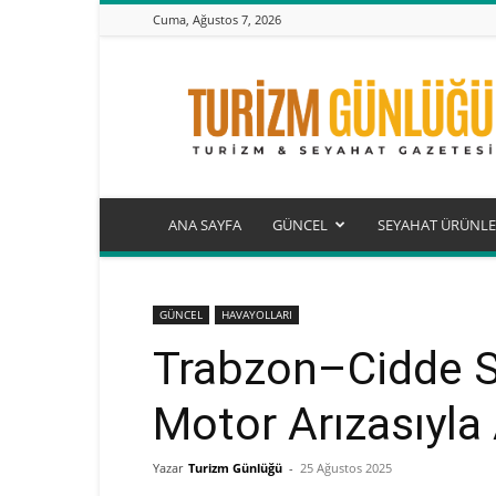
Cuma, Ağustos 7, 2026
Turizm
Günlüğü
ANA SAYFA
GÜNCEL
SEYAHAT ÜRÜNLE
GÜNCEL
HAVAYOLLARI
Trabzon–Cidde S
Motor Arızasıyla 
Yazar
Turizm Günlüğü
-
25 Ağustos 2025