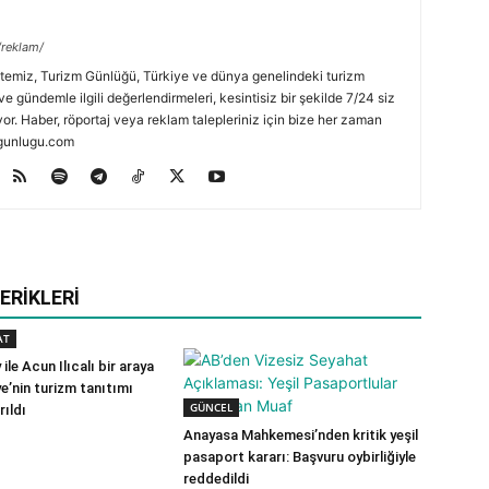
/reklam/
temiz, Turizm Günlüğü, Türkiye ve dünya genelindeki turizm
ve gündemle ilgili değerlendirmeleri, kesintisiz bir şekilde 7/24 siz
or. Haber, röportaj veya reklam talepleriniz için bize her zaman
zmgunlugu.com
ERIKLERI
AT
ile Acun Ilıcalı bir araya
ye’nin turizm tanıtımı
GÜNCEL
rıldı
Anayasa Mahkemesi’nden kritik yeşil
pasaport kararı: Başvuru oybirliğiyle
reddedildi