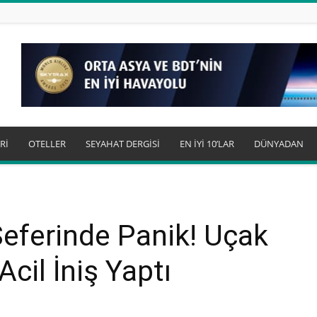
Rİ
OTELLER
SEYAHAT DERGİSİ
EN İYİ 10’LAR
DÜNYADAN
eferinde Panik! Uçak
Acil İniş Yaptı