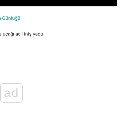
m Günlüğü
uçağı acil iniş yaptı
ad