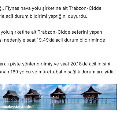
ı, Flynas hava yolu şirketine ait Trabzon-Cidde
le acil durum bildirimi yaptığını duyurdu.
 yolu şirketine ait Trabzon-Cidde seferini yapan
sı nedeniyle saat 19.49’da acil durum bildiriminde
alı piste yönlendirilmiş ve saat 20.18’de acil inişini
nan 169 yolcu ve mürettebatın sağlık durumları iyidir.”