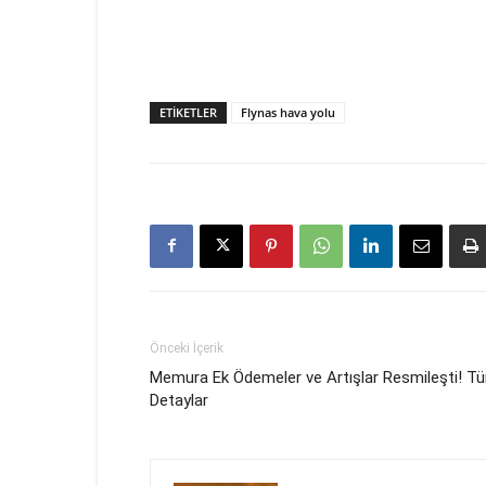
ETIKETLER
Flynas hava yolu
Önceki İçerik
Memura Ek Ödemeler ve Artışlar Resmileşti! T
Detaylar