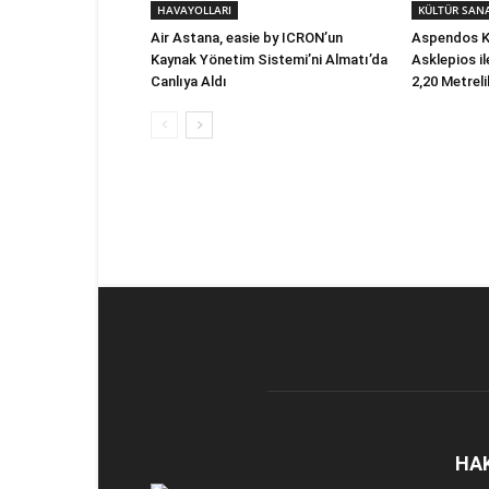
HAVAYOLLARI
KÜLTÜR SAN
Air Astana, easie by ICRON’un
Aspendos Ka
Kaynak Yönetim Sistemi’ni Almatı’da
Asklepios i
Canlıya Aldı
2,20 Metrel
HA