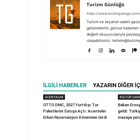
Turizm Günlüğü
https://www.turizmgunlugu.com
Turizm ve seyahat odaklı gaze
gelişmelerini, güncel haberleri 
değerli okuyucularıyla paylaşıy
ulaşabilirsiniz: iletisim@turi
İLGILI HABERLER
YAZARIN DIĞER İÇ
ACENTALAR
KÜLTÜR SAN
OTTO DMC, 2027 Yurtdışı Tur
Bakan Ersoy 
Paketlerini Satışa Açtı: Acenteler
geldi: Türki
Erken Rezervasyon Dönemine Girdi
masaya yatı