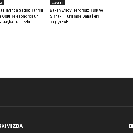
AT
GÜNCEL
zılarında Sağlık Tanrısı
Bakan Ersoy: Terörsüz Türkiye
le Oğlu Telesphoros’un
Şırnak’ı Turizmde Daha İleri
ik Heykeli Bulundu
Taşıyacak
KKIMIZDA
B