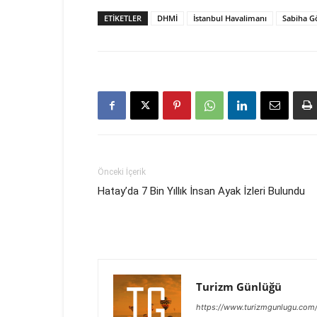
ETIKETLER
DHMİ
İstanbul Havalimanı
Sabiha G
Önceki İçerik
Hatay’da 7 Bin Yıllık İnsan Ayak İzleri Bulundu
Turizm Günlüğü
https://www.turizmgunlugu.com