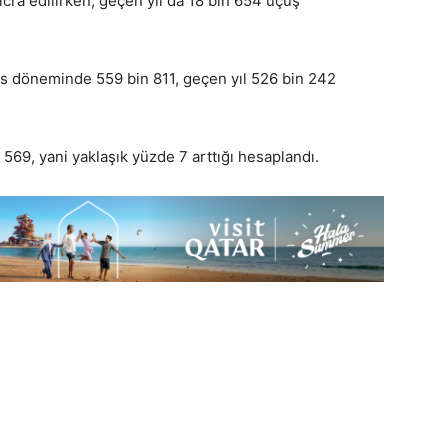
cra edilirken, geçen yıl da 18 bin 654 uçuş
os döneminde 559 bin 811, geçen yıl 526 bin 242
 569, yani yaklaşık yüzde 7 arttığı hesaplandı.