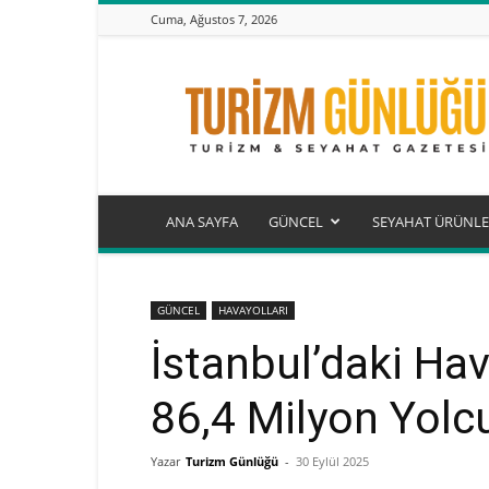
Cuma, Ağustos 7, 2026
Turizm
Günlüğü
ANA SAYFA
GÜNCEL
SEYAHAT ÜRÜNLE
GÜNCEL
HAVAYOLLARI
İstanbul’daki Ha
86,4 Milyon Yolcu
Yazar
Turizm Günlüğü
-
30 Eylül 2025