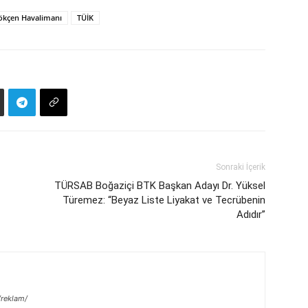
ökçen Havalimanı
TÜİK
Sonraki İçerik
TÜRSAB Boğaziçi BTK Başkan Adayı Dr. Yüksel
Türemez: “Beyaz Liste Liyakat ve Tecrübenin
Adıdır”
/reklam/