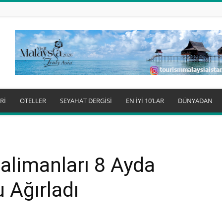
Rİ
OTELLER
SEYAHAT DERGİSİ
EN İYİ 10’LAR
DÜNYADAN
valimanları 8 Ayda
 Ağırladı