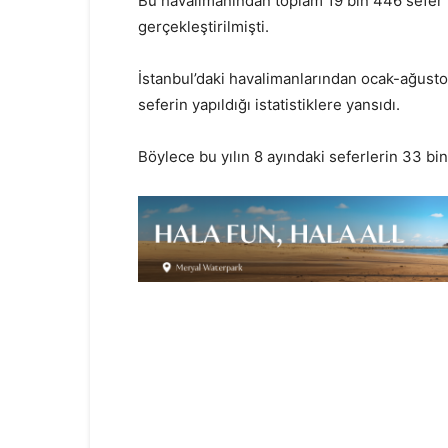
Bu havalimanından toplam 19 bin 446 sefer i
gerçekleştirilmişti.
İstanbul’daki havalimanlarından ocak-ağust
seferin yapıldığı istatistiklere yansıdı.
Böylece bu yılın 8 ayındaki seferlerin 33 bin