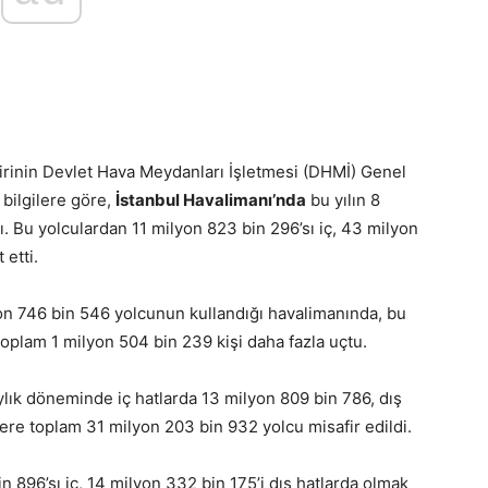
inin Devlet Hava Meydanları İşletmesi (DHMİ) Genel
bilgilere göre,
İstanbul Havalimanı’nda
bu yılın 8
. Bu yolculardan 11 milyon 823 bin 296’sı iç, 43 milyon
 etti.
n 746 bin 546 yolcunun kullandığı havalimanında, bu
toplam 1 milyon 504 bin 239 kişi daha fazla uçtu.
ylık döneminde iç hatlarda 13 milyon 809 bin 786, dış
ere toplam 31 milyon 203 bin 932 yolcu misafir edildi.
 896’sı iç, 14 milyon 332 bin 175’i dış hatlarda olmak