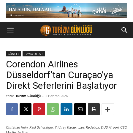
GÜNCEL
HAVAYOLLARI
Corendon Airlines
Düsseldorf’tan Curaçao’ya
Direkt Seferlerini Başlatıyor
Yazar
Turizm Günlüğü
-
2 Haziran 2026
Christian Hein, Paul Schwaiger, Yıldıray Karaer, Lars Redeligx, DUS Airport CEO
Martin de Boer