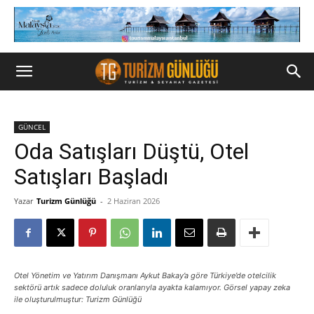
GÜNCEL
Oda Satışları Düştü, Otel
Satışları Başladı
Yazar
Turizm Günlüğü
-
2 Haziran 2026
Otel Yönetim ve Yatırım Danışmanı Aykut Bakay’a göre Türkiye’de otelcilik
sektörü artık sadece doluluk oranlarıyla ayakta kalamıyor. Görsel yapay zeka
ile oluşturulmuştur: Turizm Günlüğü