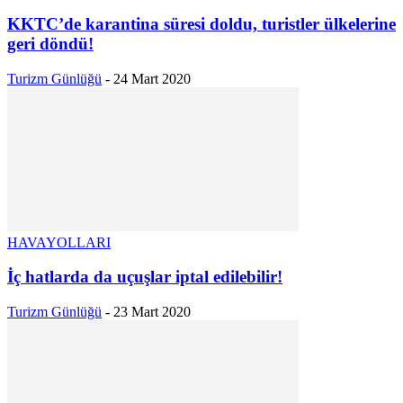
KKTC’de karantina süresi doldu, turistler ülkelerine
geri döndü!
Turizm Günlüğü
-
24 Mart 2020
HAVAYOLLARI
İç hatlarda da uçuşlar iptal edilebilir!
Turizm Günlüğü
-
23 Mart 2020