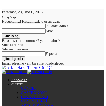
Perşembe, Ağustos 6, 2026
Giriş Yap
Hoşgeldiniz! Hesabınızda oturum açın.
kullanıcı adınız
Şifre
Parolanızı mı unuttunuz? yardım almak
Şifre kurtarma
Şifrenizi Kurtarın
E-posta
Email adresine yeni bir şifre gönderilecek.
Turizm Günlüğü
ANA SAYFA
GÜNCEL
GÜNCEL
GASTRONOMİ
HAVAYOLLARI
GEZİ REHBERİ
ARAÇ KİRALAMA