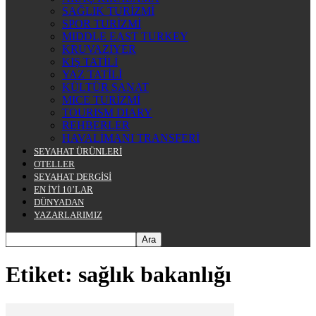
SAĞLIK TURİZMİ
SPOR TURİZMİ
MIDDLE EAST TURKEY
KRUVAZİYER
KIŞ TATİLİ
YAZ TATİLİ
KÜLTÜR SANAT
MICE TURİZMİ
TOURISM DIARY
REHBERLER
HAVALİMANI TRANSFERİ
SEYAHAT ÜRÜNLERİ
OTELLER
SEYAHAT DERGİSİ
EN İYİ 10’LAR
DÜNYADAN
YAZARLARIMIZ
Etiket: sağlık bakanlığı