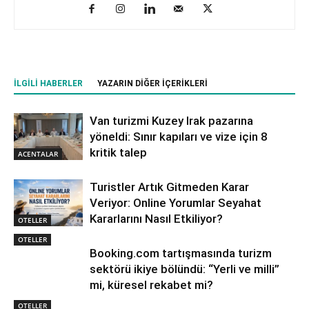
İLGILI HABERLER
YAZARIN DIĞER İÇERIKLERI
Van turizmi Kuzey Irak pazarına
yöneldi: Sınır kapıları ve vize için 8
kritik talep
ACENTALAR
Turistler Artık Gitmeden Karar
Veriyor: Online Yorumlar Seyahat
Kararlarını Nasıl Etkiliyor?
OTELLER
OTELLER
Booking.com tartışmasında turizm
sektörü ikiye bölündü: “Yerli ve milli”
mi, küresel rekabet mi?
OTELLER