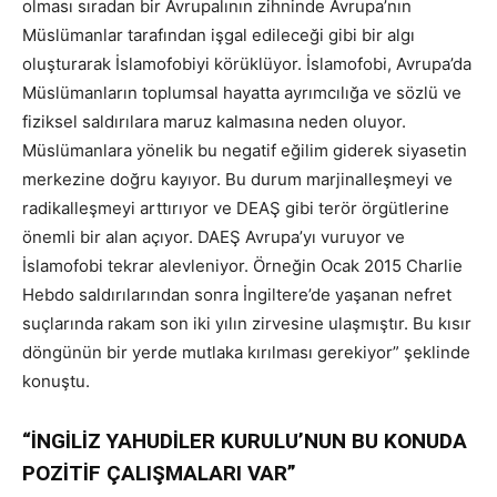
olması sıradan bir Avrupalının zihninde Avrupa’nın
Müslümanlar tarafından işgal edileceği gibi bir algı
oluşturarak İslamofobiyi körüklüyor. İslamofobi, Avrupa’da
Müslümanların toplumsal hayatta ayrımcılığa ve sözlü ve
fiziksel saldırılara maruz kalmasına neden oluyor.
Müslümanlara yönelik bu negatif eğilim giderek siyasetin
merkezine doğru kayıyor. Bu durum marjinalleşmeyi ve
radikalleşmeyi arttırıyor ve DEAŞ gibi terör örgütlerine
önemli bir alan açıyor. DAEŞ Avrupa’yı vuruyor ve
İslamofobi tekrar alevleniyor. Örneğin Ocak 2015 Charlie
Hebdo saldırılarından sonra İngiltere’de yaşanan nefret
suçlarında rakam son iki yılın zirvesine ulaşmıştır. Bu kısır
döngünün bir yerde mutlaka kırılması gerekiyor” şeklinde
konuştu.
“İNGİLİZ YAHUDİLER KURULU’NUN BU KONUDA
POZİTİF ÇALIŞMALARI VAR”