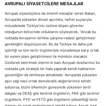
AVRUPALI SİYASETCİLERE MESAJLAR
Avrupalı siyasetçilere de önemli mesajlar veren Bakan,
Avrupa’da yükselen dinsel aşırılıkla, nefret suçlarıyla
mücadelede Türkiye’nin üstüne düşen görevler
olduğunun bilincinde olduklarını söyleyerek, “Ancak bu
noktada Avrupa’nın birlikte çalışma iradesi geliştirmesi
gerektiğini düşünüyorum. Bu da Türkiye ile daha çok
işbirliği ve tüm terör örgütleriyle mücadeleye karşı ortak
bir eylem planı geliştirilmesi ile mümkün olacaktır.
Üzülerek belirtmek isterim ki bazı Avrupalı dostlarımız bu
noktada çok stratejik bir hata yaparak kendi halklarının
güvenliğini de tehlikeye atmaktadır. Avrupa’da yükselen
aşırı sağ nasıl ortak demokratik değerlerimizi tehdit
ediyorsa, bizim ülkemizin güneyinde yükselen terör
dalgası ve DEAŞ gibi terörist örgütlerin, PKK gibi terörist
örgütlerin, PYD ve FETÖ gibi örgütlerin yükselttiği terör
dalgası da ortak değerlerimizi tehdit ediyor. Ancak, bazı