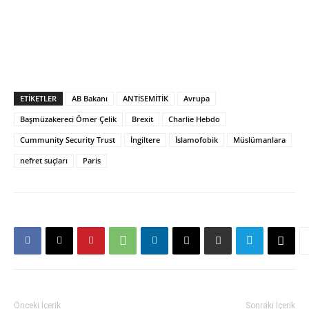
ETIKETLER
AB Bakanı
ANTİSEMİTİK
Avrupa
Başmüzakereci Ömer Çelik
Brexit
Charlie Hebdo
Cummunity Security Trust
İngiltere
İslamofobik
Müslümanlara
nefret suçları
Paris
Önceki İçerik
Sonraki İçerik