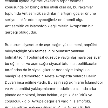
cemaati içinde ayrımcı vakaların rapor edilmesi
konusunda bir bilinç artışı etkili olsa da, bu rakamlar
toplumda Antisemitik saldırıların artışını gözler önüne
seriyor. İnkâr edemeyeceğimiz en önemli olgu
Antisemitik ve İslamofobik eğilimlerin Avrupa’nın bir
gerçeği olduğudur.
Bu durum siyasette de aşırı sağın yükselmesi, popülist
milliyetçiliğin yükselmesi gibi olumsuz yankılar
bulmaktadır. Toplumsal düzeyde yaygınlaşmaya başlayan
bu eğilimler ve aşırı sağcı siyasal tutumlar, politikacılar
tarafından da iç siyasi çıkarlar nedeniyle kolaylıkla
manipüle edilmektedir. Adeta Avrupa’da onlarca Berlin
Duvarı inşa edilmektedir. Bu aşırı sağ akımların İslamofobi
ve Antisemitist yaklaşımlarının hedefinde aslında arka
planda demokrasi, insan hakları, eşitlik, özgürlük ve
çoğulculuk gibi Avrupa değerleri vardır. İslamofobi,
Antisemitizm, yabancı düşmanlığı ve Avrupa Birliği