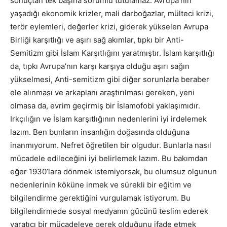
sonuçtan tek başına sorumlu tutulamaz. Avrupa’nın
yaşadığı ekonomik krizler, mali darboğazlar, mülteci krizi,
terör eylemleri, değerler krizi, giderek yükselen Avrupa
Birliği karşıtlığı ve aşırı sağ akımlar, tıpkı bir Anti-
Semitizm gibi İslam Karşıtlığını yaratmıştır. İslam karşıtlığı
da, tıpkı Avrupa’nın karşı karşıya olduğu aşırı sağın
yükselmesi, Anti-semitizm gibi diğer sorunlarla beraber
ele alınması ve arkaplanı araştırılması gereken, yeni
olmasa da, evrim geçirmiş bir İslamofobi yaklaşımıdır.
Irkçılığın ve İslam karşıtlığının nedenlerini iyi irdelemek
lazım. Ben bunların insanlığın doğasında olduğuna
inanmıyorum. Nefret öğretilen bir olgudur. Bunlarla nasıl
mücadele edileceğini iyi belirlemek lazım. Bu bakımdan
eğer 1930’lara dönmek istemiyorsak, bu olumsuz olgunun
nedenlerinin köküne inmek ve sürekli bir eğitim ve
bilgilendirme gerektiğini vurgulamak istiyorum. Bu
bilgilendirmede sosyal medyanın gücünü teslim ederek
yaratıcı bir mücadeleye gerek olduğunu ifade etmek