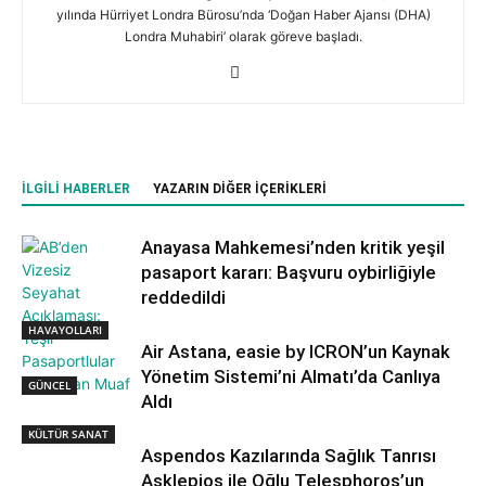
yılında Hürriyet Londra Bürosu’nda ‘Doğan Haber Ajansı (DHA)
Londra Muhabiri’ olarak göreve başladı.
İLGILI HABERLER
YAZARIN DIĞER İÇERIKLERI
Anayasa Mahkemesi’nden kritik yeşil
pasaport kararı: Başvuru oybirliğiyle
reddedildi
HAVAYOLLARI
Air Astana, easie by ICRON’un Kaynak
Yönetim Sistemi’ni Almatı’da Canlıya
GÜNCEL
Aldı
KÜLTÜR SANAT
Aspendos Kazılarında Sağlık Tanrısı
Asklepios ile Oğlu Telesphoros’un