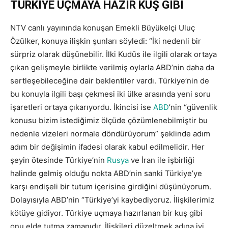
TÜRKİYE UÇMAYA HAZIR KUŞ GİBİ
NTV canlı yayınında konuşan Emekli Büyükelçi Uluç
Özülker, konuya ilişkin şunları söyledi: “İki nedenli bir
sürpriz olarak düşünebilir. İlki Kudüs ile ilgili olarak ortaya
çıkan gelişmeyle birlikte verilmiş oylarla ABD’nin daha da
sertleşebileceğine dair beklentiler vardı. Türkiye’nin de
bu konuyla ilgili başı çekmesi iki ülke arasında yeni soru
işaretleri ortaya çıkarıyordu. İkincisi ise
ABD
’nin “güvenlik
konusu bizim istediğimiz ölçüde çözümlenebilmiştir bu
nedenle vizeleri normale döndürüyorum” şeklinde adım
adım bir değişimin ifadesi olarak kabul edilmelidir. Her
şeyin ötesinde Türkiye’nin
Rusya
ve İran ile işbirliği
halinde gelmiş olduğu nokta ABD’nin sanki Türkiye’ye
karşı endişeli bir tutum içerisine girdiğini düşünüyorum.
Dolayısıyla ABD’nin “Türkiye’yi kaybediyoruz. İlişkilerimiz
kötüye gidiyor. Türkiye uçmaya hazırlanan bir kuş gibi
onu elde tutma zamanıdır. İlişkileri düzeltmek adına iyi