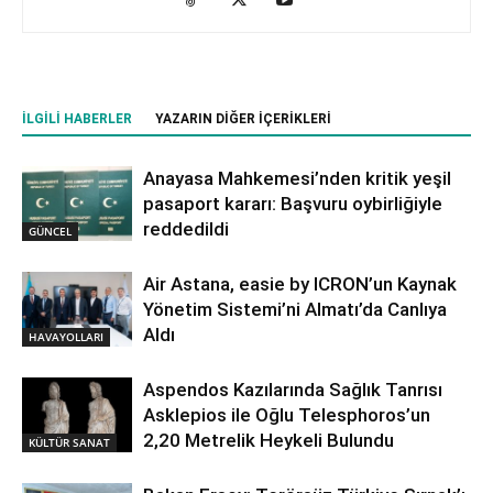
İLGILI HABERLER
YAZARIN DIĞER İÇERIKLERI
Anayasa Mahkemesi’nden kritik yeşil
pasaport kararı: Başvuru oybirliğiyle
reddedildi
GÜNCEL
Air Astana, easie by ICRON’un Kaynak
Yönetim Sistemi’ni Almatı’da Canlıya
Aldı
HAVAYOLLARI
Aspendos Kazılarında Sağlık Tanrısı
Asklepios ile Oğlu Telesphoros’un
2,20 Metrelik Heykeli Bulundu
KÜLTÜR SANAT