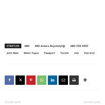
ETIKETLER
ABD
ABD Ankara Büyükelçiliği
ABD VİZE KRİZİ
John Bass
Metin Topuz
Pasaport
Turizm
vize
Vize krizi
Önceki İçerik
Sonraki İçerik