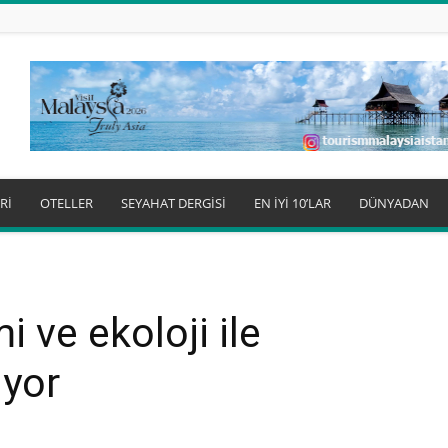
Rİ
OTELLER
SEYAHAT DERGİSİ
EN İYİ 10’LAR
DÜNYADAN
 ve ekoloji ile
iyor