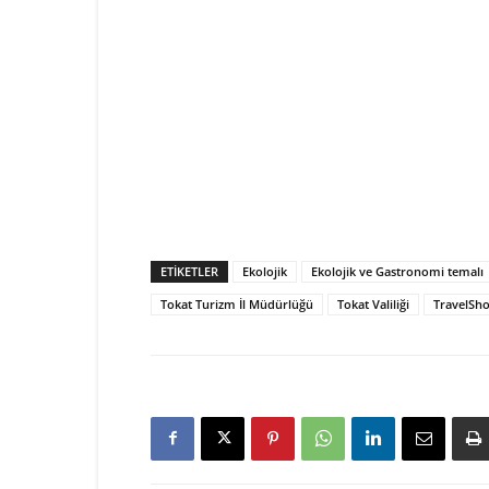
ETIKETLER
Ekolojik
Ekolojik ve Gastronomi temalı
Tokat Turizm İl Müdürlüğü
Tokat Valiliği
TravelSh