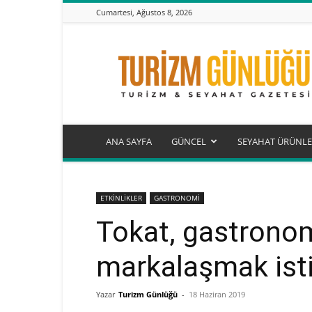
Cumartesi, Ağustos 8, 2026
Turizm
Günlüğü
ANA SAYFA
GÜNCEL
SEYAHAT ÜRÜNLE
ETKİNLİKLER
GASTRONOMİ
Tokat, gastronomi
markalaşmak ist
Yazar
Turizm Günlüğü
-
18 Haziran 2019