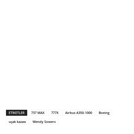
ETIKETLER
737 MAX
777X
Airbus A350-1000
Boeing
uçak kazası
Wendy Sowers