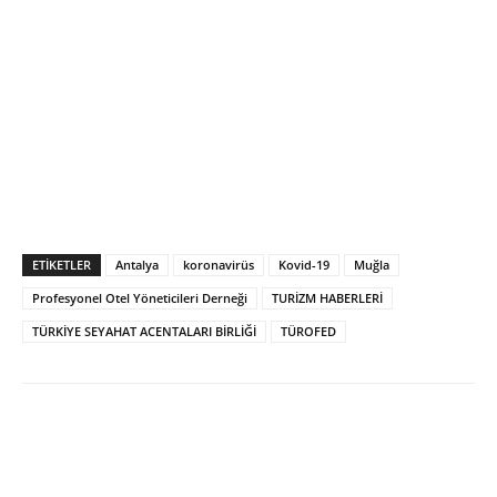
ETIKETLER
Antalya
koronavirüs
Kovid-19
Muğla
Profesyonel Otel Yöneticileri Derneği
TURİZM HABERLERİ
TÜRKİYE SEYAHAT ACENTALARI BİRLİĞİ
TÜROFED