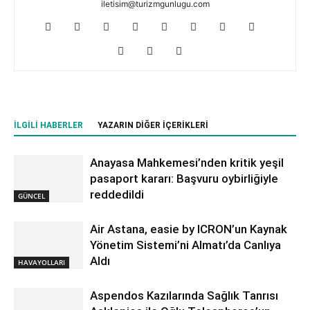
iletisim@turizmgunlugu.com
İLGILI HABERLER
YAZARIN DIĞER İÇERIKLERI
Anayasa Mahkemesi’nden kritik yeşil
pasaport kararı: Başvuru oybirliğiyle
reddedildi
GÜNCEL
Air Astana, easie by ICRON’un Kaynak
Yönetim Sistemi’ni Almatı’da Canlıya
Aldı
HAVAYOLLARI
Aspendos Kazılarında Sağlık Tanrısı