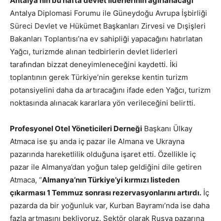
Antalya’nın bu hafta devlet liderlerinin ağırlanacağı
Antalya Diplomasi Forumu ile Güneydoğu Avrupa İşbirliği
Süreci Devlet ve Hükümet Başkanları Zirvesi ve Dışişleri
Bakanları Toplantısı’na ev sahipliği yapacağını hatırlatan
Yağcı, turizmde alınan tedbirlerin devlet liderleri
tarafından bizzat deneyimleneceğini kaydetti. İki
toplantının gerek Türkiye’nin gerekse kentin turizm
potansiyelini daha da artıracağını ifade eden Yağcı, turizm
noktasında alınacak kararlara yön verileceğini belirtti.
Profesyonel Otel Yöneticileri Derneği
Başkanı Ülkay
Atmaca ise şu anda iç pazar ile Almana ve Ukrayna
pazarında hareketlilik olduğuna işaret etti. Özellikle iç
pazar ile Almanya’dan yoğun talep geldiğini dile getiren
Atmaca, “
Almanya’nın Türkiye’yi kırmızı listeden
çıkarması 1 Temmuz sonrası rezervasyonlarını artırdı.
İç
pazarda da bir yoğunluk var, Kurban Bayramı’nda ise daha
fazla artmasını bekliyoruz. Sektör olarak Rusya pazarına