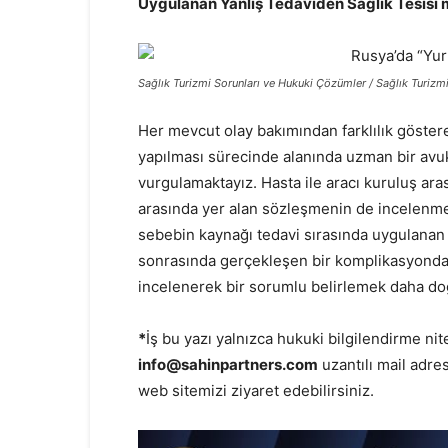
Uygulanan Yanlış Tedaviden Sağlık Tesisi 
Sağlık Turizmi Sorunları ve Hukuki Çözümler / Sağlık Turiz
Her mevcut olay bakımından farklılık göster
yapılması sürecinde alanında uzman bir avu
vurgulamaktayız. Hasta ile aracı kuruluş ara
arasında yer alan sözleşmenin de incelenm
sebebin kaynağı tedavi sırasında uygulanan b
sonrasında gerçekleşen bir komplikasyonda 
incelenerek bir sorumlu belirlemek daha doğ
*
İş bu yazı yalnızca hukuki bilgilendirme nit
info@sahinpartners.com
uzantılı mail adre
web sitemizi ziyaret edebilirsiniz.