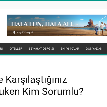
Rİ
OTELLER
SEYAHAT DERGİSİ
EN İYİ 10’LAR
DÜNYADAN
 Karşılaştığınız
uken Kim Sorumlu?