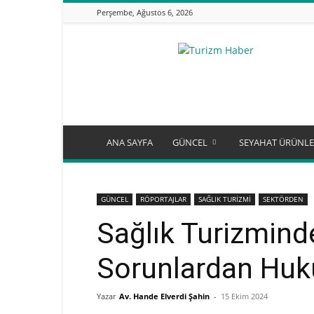
Perşembe, Ağustos 6, 2026
Turizm
Günlüğü
ANA SAYFA
GÜNCEL
SEYAHAT ÜRÜNLE
GÜNCEL
RÖPORTAJLAR
SAĞLIK TURİZMİ
SEKTÖRDEN
Sağlık Turizminde
Sorunlardan Huk
Yazar
Av. Hande Elverdi Şahin
-
15 Ekim 2024