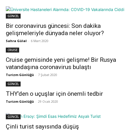
GÜNCEL
Bir coronavirus güncesi: Son dakika
gelişmeleriyle dünyada neler oluyor?
Sahra Gülal
-
6 Mart 2020
CRUISE
Cruise gemisinde yeni gelişme! Bir Rusya
vatandaşına coronavirus bulaştı
Turizm Günlüğü
-
7 Şubat 2020
GÜNCEL
THY’den o uçuşlar için önemli tedbir
Turizm Günlüğü
-
29 Ocak 2020
GÜNCEL
Çinli turist sayısında düşüş