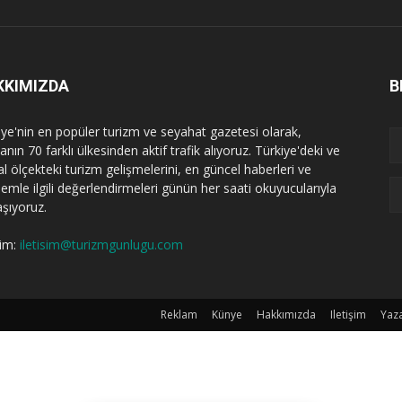
KKIMIZDA
B
iye'nin en popüler turizm ve seyahat gazetesi olarak,
nın 70 farklı ülkesinden aktif trafik alıyoruz. Türkiye'deki ve
l ölçekteki turizm gelişmelerini, en güncel haberleri ve
emle ilgili değerlendirmeleri günün her saati okuyucularıyla
aşıyoruz.
şim:
iletisim@turizmgunlugu.com
Reklam
Künye
Hakkımızda
Iletişim
Yaza