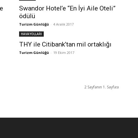
le
Swandor Hotel’e “En İyi Aile Oteli”
ödülü
Turizm Günlüğü
-
4 Aralık 2017
HAVAYOLLARI
THY ile Citibank’tan mil ortaklığı
Turizm Günlüğü
-
19 Ekim 2017
2 Sayfanın 1. Sayfası