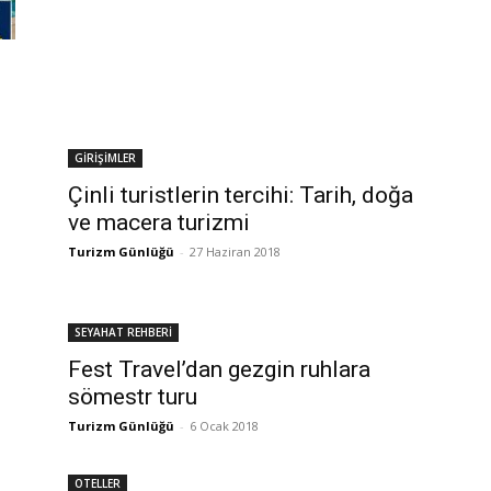
GİRİŞİMLER
Çinli turistlerin tercihi: Tarih, doğa
ve macera turizmi
Turizm Günlüğü
-
27 Haziran 2018
SEYAHAT REHBERİ
Fest Travel’dan gezgin ruhlara
sömestr turu
Turizm Günlüğü
-
6 Ocak 2018
OTELLER