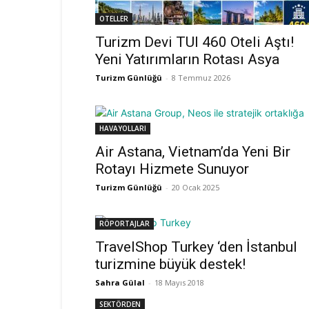
OTELLER
Turizm Devi TUI 460 Oteli Aştı!
Yeni Yatırımların Rotası Asya
Turizm Günlüğü
-
8 Temmuz 2026
HAVAYOLLARI
Air Astana, Vietnam’da Yeni Bir
Rotayı Hizmete Sunuyor
Turizm Günlüğü
-
20 Ocak 2025
RÖPORTAJLAR
TravelShop Turkey ‘den İstanbul
turizmine büyük destek!
Sahra Gülal
-
18 Mayıs 2018
SEKTÖRDEN