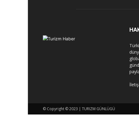
HA
Türk
dünya
globa
günd
payl
İleti
© Copyright © 2023 | TURIZM GÜNLÜGÜ