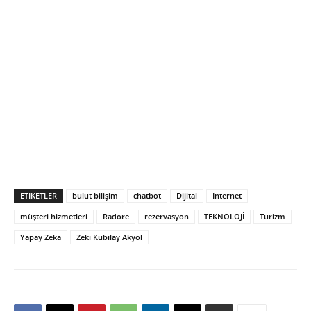
ETIKETLER
bulut bilişim
chatbot
Dijital
İnternet
müşteri hizmetleri
Radore
rezervasyon
TEKNOLOJİ
Turizm
Yapay Zeka
Zeki Kubilay Akyol