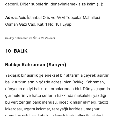
geçerli. Diğer şubelerini deneyimlemek size kalmış. (:
Adres:
Axis İstanbul Ofis ve AVM Topçular Mahallesi
Osman Gazi Cad. Kat: 1 No: 181 Eyüp
Balıkçı Kahraman ve Ömür Restaurant
10- BALIK
Balıkçı Kahraman (Sarıyer)
Yaklaşık bir asırlık geleneksel bir aktarımla çeyrek asırdır
balık tutkunlarının gözde adresi olan Balıkçı Kahraman,
dünyanın en iyi balık restoranlarından biri. Dünya çapında
gurmelerin ve hatta şeflerin hakkında makaleler yazdığı
bu yer; zengin balık menüsü, incecik mısır ekmeği, takoz
lakerdası, ızgara kalamar, tereyağlı karidesi, meşhur
domates salatası, kabak ve kavak incir tatlısı ile sizleri