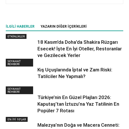
İLGILI HABERLER
YAZARIN DIĞER İÇERIKLERI
ETKİNLİKLER
18 Kasım’da Doha’da Shakira Rüzgarı
Esecek! İşte En İyi Oteller, Restoranlar
ve Gezilecek Yerler
SEYAHAT
REHBERİ
Kış Uçuşlarında İptal ve Zam Riski:
Tatilciler Ne Yapmalı?
SEYAHAT
REHBERİ
Türkiye’nin En Güzel Plajları 2026:
Kaputaş’tan İztuzu’na Yaz Tatilinin En
Popüler 7 Rotası
EN İYİ 10'LAR
Malezya’nın Doğa ve Macera Cenneti: