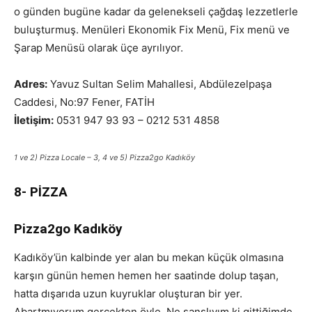
o günden bugüne kadar da gelenekseli çağdaş lezzetlerle
buluşturmuş. Menüleri Ekonomik Fix Menü, Fix menü ve
Şarap Menüsü olarak üçe ayrılıyor.
istanbul restoranlar
Adres:
Yavuz Sultan Selim Mahallesi, Abdülezelpaşa
Caddesi, No:97 Fener, FATİH
İletişim:
0531 947 93 93 – 0212 531 4858
1 ve 2) Pizza Locale – 3, 4 ve 5) Pizza2go Kadıköy
8- PİZZA
Pizza2go Kadıköy
Kadıköy’ün kalbinde yer alan bu mekan küçük olmasına
karşın günün hemen hemen her saatinde dolup taşan,
hatta dışarıda uzun kuyruklar oluşturan bir yer.
Abartmıyorum gerçekten öyle. Ne şanslıyım ki gittiğimde