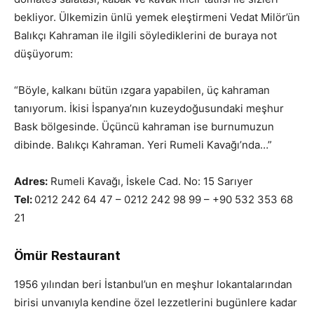
bekliyor. Ülkemizin ünlü yemek eleştirmeni Vedat Milör’ün
Balıkçı Kahraman ile ilgili söylediklerini de buraya not
düşüyorum:
“Böyle, kalkanı bütün ızgara yapabilen, üç kahraman
tanıyorum. İkisi İspanya’nın kuzeydoğusundaki meşhur
Bask bölgesinde. Üçüncü kahraman ise burnumuzun
dibinde. Balıkçı Kahraman. Yeri Rumeli Kavağı’nda…”
Adres:
Rumeli Kavağı, İskele Cad. No: 15 Sarıyer
Tel:
0212 242 64 47 – 0212 242 98 99 – +90 532 353 68
21
Ömür Restaurant
1956 yılından beri İstanbul’un en meşhur lokantalarından
birisi unvanıyla kendine özel lezzetlerini bugünlere kadar