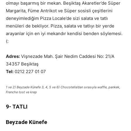
olmayı başarmış bir mekan. Beşiktaş Akaretler’de Süper
Margarita, Füme Antrikot ve Süper sosisli çeşitlerini
deneyimlediğim Pizza Locale’de sizi salata ve tatlı
menüleri de bekliyor. Pizza, salata ve tatlıyı bir yerde
arayanlar için en iyi mekandır kendisi benden söylemesi.
(:
Adres:
Vişnezade Mah. Şair Nedim Caddesi No: 21/A
34357 Beşiktaş
Tel:
0212 227 01 07
1 ve 2) Beyzade Künefe 3, 4, 5 ve 6) Chocotella’dan sırasıyla waffle, pankek,
Frenche tost ve krep
9- TATLI
Beyzade Künefe