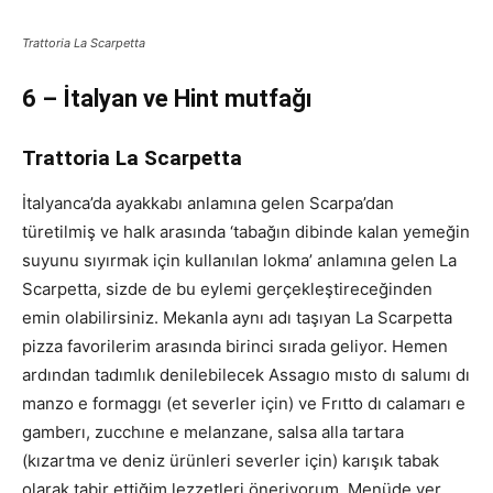
Trattoria La Scarpetta
6 –
İtalyan ve Hint mutfağı
Trattoria La Scarpetta
İtalyanca’da ayakkabı anlamına gelen Scarpa’dan
türetilmiş ve halk arasında ‘tabağın dibinde kalan yemeğin
suyunu sıyırmak için kullanılan lokma’ anlamına gelen La
Scarpetta, sizde de bu eylemi gerçekleştireceğinden
emin olabilirsiniz. Mekanla aynı adı taşıyan La Scarpetta
pizza favorilerim arasında birinci sırada geliyor. Hemen
ardından tadımlık denilebilecek Assagıo mısto dı salumı dı
manzo e formaggı (et severler için) ve Frıtto dı calamarı e
gamberı, zucchıne e melanzane, salsa alla tartara
(kızartma ve deniz ürünleri severler için) karışık tabak
olarak tabir ettiğim lezzetleri öneriyorum. Menüde yer