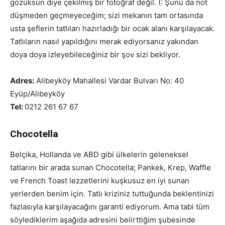
gözüksün diye çekilmiş bir fotoğraf değil. (: Şunu da not
düşmeden geçmeyeceğim; sizi mekanın tam ortasında
usta şeflerin tatlıları hazırladığı bir ocak alanı karşılayacak.
Tatlıların nasıl yapıldığını merak ediyorsanız yakından
doya doya izleyebileceğiniz bir şov sizi bekliyor.
Adres:
Alibeyköy Mahallesi Vardar Bulvarı No: 40
Eyüp/Alibeyköy
Tel:
0212 261 67 67
Chocotella
Belçika, Hollanda ve ABD gibi ülkelerin geleneksel
tatlarını bir arada sunan Chocotella; Pankek, Krep, Waffle
ve French Toast lezzetlerini kuşkusuz en iyi sunan
yerlerden benim için. Tatlı kriziniz tuttuğunda beklentinizi
fazlasıyla karşılayacağını garanti ediyorum. Ama tabi tüm
söylediklerim aşağıda adresini belirttiğim şubesinde