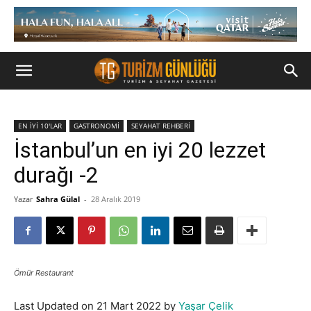
EN İYİ 10'LAR
GASTRONOMİ
SEYAHAT REHBERİ
İstanbul’un en iyi 20 lezzet
durağı -2
Yazar
Sahra Gülal
-
28 Aralık 2019
Ömür Restaurant
Last Updated on 21 Mart 2022 by
Yaşar Çelik