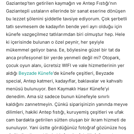
Gaziantep’ten getirilen kaymağın ve Antep Fıstığı’nın
Gaziantepli ustaların ellerinde bir sanat eserine dönüşen
bu lezzet şölenini şiddetle tavsiye ediyorum. Çok şerbetli
tatlı sevmesem de kadayıfın bende yeri ayrı olduğu için
künefe vazgeçilmez tatlılarımdan biri olmuştur hep. Hele
ki içerisinde bulunan o özel peynir, her şeyiyle
mükemmel geliyor bana. Ee, böylesine güzel bir tat da
anca profesyonel bir yerde yenmeli değil mi? Otopark,
çocuk oyun alanı, ücretsiz WIFI ve vale hizmetlerinin yer
aldığı
Beyzade Künefe
‘de künefe çeşitleri, Beyzade
special, Antep katmeri, kadayıflar, baklavalar ve kahvaltı
menüsü bulunuyor. Ben Kaymaklı Hasır Künefe’yi
denedim. Ama siz sadece bunun künefeyle sınırlı
kaldığını zannetmeyin. Çünkü siparişinizin yanında meyve
dilimleri, hakiki Antep fıstığı, kuruyemiş çeşitleri ve ufak
cam bardakta getirilen sütten oluşan bir ikram hizmeti de
sunuluyor. Yani üstte gördüğünüz fotoğraf gözünüze hoş