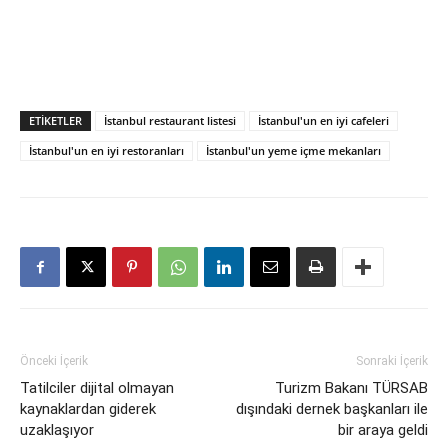
ETIKETLER
İstanbul restaurant listesi
İstanbul'un en iyi cafeleri
İstanbul'un en iyi restoranları
İstanbul'un yeme içme mekanları
Önceki İçerik
Sonraki İçerik
Tatilciler dijital olmayan
Turizm Bakanı TÜRSAB
kaynaklardan giderek
dışındaki dernek başkanları ile
uzaklaşıyor
bir araya geldi