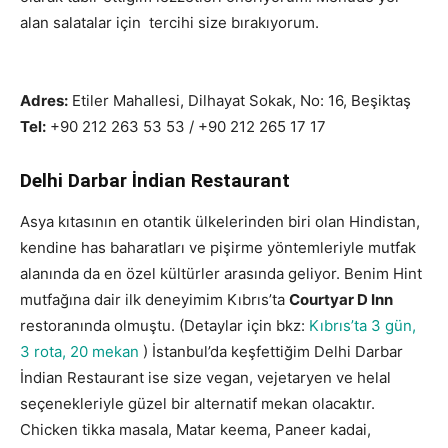
alan salatalar için tercihi size bırakıyorum.
istanbul
restoranlar
Adres:
Etiler Mahallesi, Dilhayat Sokak, No: 16, Beşiktaş
Tel:
+90 212 263 53 53 / +90 212 265 17 17
Delhi Darbar İndian Restaurant
Asya kıtasının en otantik ülkelerinden biri olan Hindistan,
kendine has baharatları ve pişirme yöntemleriyle mutfak
alanında da en özel kültürler arasında geliyor. Benim Hint
mutfağına dair ilk deneyimim Kıbrıs’ta
Courtyar D Inn
restoranında olmuştu. (Detaylar için bkz:
Kıbrıs’ta 3 gün,
3 rota, 20 mekan
) İstanbul’da keşfettiğim Delhi Darbar
İndian Restaurant ise size vegan, vejetaryen ve helal
seçenekleriyle güzel bir alternatif mekan olacaktır.
Chicken tikka masala, Matar keema, Paneer kadai,