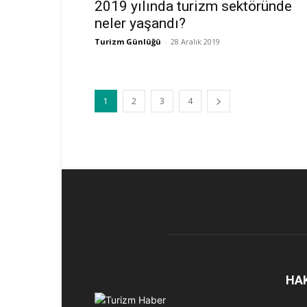
2019 yılında turizm sektöründe
neler yaşandı?
Turizm Günlüğü
-
28 Aralık 2019
1
2
3
4
HA