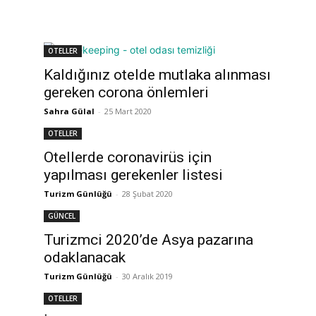
OTELLER
Kaldığınız otelde mutlaka alınması
gereken corona önlemleri
Sahra Gülal
-
25 Mart 2020
OTELLER
Otellerde coronavirüs için
yapılması gerekenler listesi
Turizm Günlüğü
-
28 Şubat 2020
GÜNCEL
Turizmci 2020’de Asya pazarına
odaklanacak
Turizm Günlüğü
-
30 Aralık 2019
OTELLER