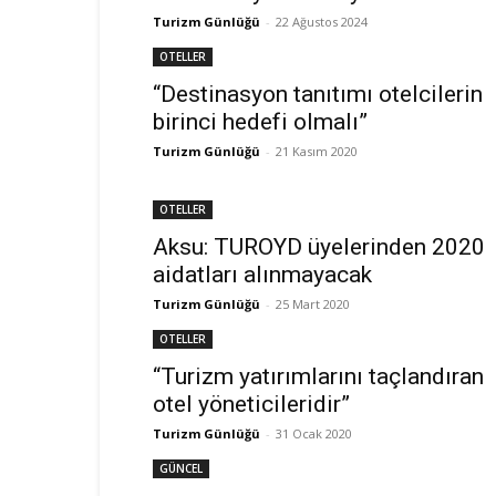
Turizm Günlüğü
-
22 Ağustos 2024
OTELLER
“Destinasyon tanıtımı otelcilerin
birinci hedefi olmalı”
Turizm Günlüğü
-
21 Kasım 2020
OTELLER
Aksu: TUROYD üyelerinden 2020
aidatları alınmayacak
Turizm Günlüğü
-
25 Mart 2020
OTELLER
“Turizm yatırımlarını taçlandıran
otel yöneticileridir”
Turizm Günlüğü
-
31 Ocak 2020
GÜNCEL