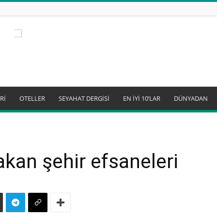
Rİ
OTELLER
SEYAHAT DERGİSİ
EN İYİ 10’LAR
DÜNYADAN
rakan şehir efsaneleri