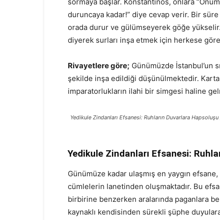
sormaya başlar. Konstantinos, onlara “Önü
duruncaya kadar!” diye cevap verir. Bir süre
orada durur ve gülümseyerek göğe yükselir.
diyerek surları inşa etmek için h
Rivayetlere göre;
Günümüzde İstanbul’un sın
şekilde inşa edildiği düşünülmektedir. Kart
imparatorlukların ilahi bir simgesi haline gel
Yedikule Zindanları Efsanesi: Ruhların Duvarlara Hapsoluşu
Yedikule Zindanları Efsanesi: Ruhl
Günümüze kadar ulaşmış en yaygın efsane, P
cümlelerin lanetinden oluşmaktadır. Bu efsa
birbirine benzerken aralarında paganlara ben
kaynaklı kendisinden sürekli şüphe duyular