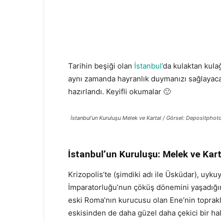
Tarihin beşiği olan
İstanbul’
da kulaktan kul
aynı zamanda hayranlık duymanızı sağlayaca
hazırlandı. Keyifli okumalar 🙂
İstanbul’un Kuruluşu Melek ve Kartal / Görsel: Depositphot
İstanbul’un Kuruluşu: Melek ve Kart
Krizopolis’te (şimdiki adı ile Üsküdar), uy
İmparatorluğu’nun çöküş dönemini yaşadığın
eski Roma’nın kurucusu olan Ene’nin toprakl
eskisinden de daha güzel daha çekici bir ha