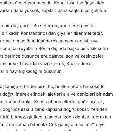
bileceğini düşünmesidir. Kendi tasarladığı şekilde
varları daha yüksek, kapıları daha sağlam bir şekilde.
n bir düş görür. Bu sefer düşünde eski giysiler
ü bir kadın Konstantinos’dan giysiler dilenmektedir.
ormal olmadığını düşünerek zamanın en iyi rüya
sine, bu rüyaların Roma dışında başka bir yıkık şehri
nos derince düşüncelere dalınca, son ve kesin zaferi
anımsar ve Truva’dan vazgeçerek, Khalkedon’u
arın hayra çıkacağını düşünür.
şlamıştı ki birdenbire, hiç beklenmedik bir şekilde
doğru inerek elindeki aletleri alır ve denizleri bir adım
n önüne bırakır. Konstantinos ellerini göğe açarak,
k doğruca eski Bizans kapısına doğru koşar. Yeniden
r türlü bitmez, gittikçe uzar, denizden denize, topraktan
rımız ne zaman bitecek? Çok geniş olmadı mı?” diye