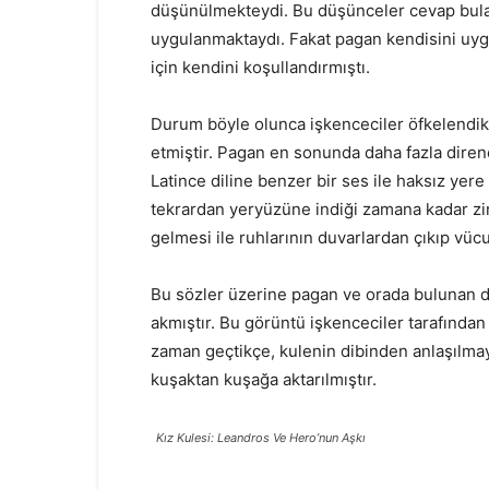
düşünülmekteydi. Bu düşünceler cevap bulam
uygulanmaktaydı. Fakat pagan kendisini uy
için kendini koşullandırmıştı.
İst
Durum böyle olunca işkenceciler öfkelendikç
etmiştir. Pagan en sonunda daha fazla dire
Latince diline benzer bir ses ile haksız yere
tekrardan yeryüzüne indiği zamana kadar zin
gelmesi ile ruhlarının duvarlardan çıkıp vücu
Bu sözler üzerine pagan ve orada bulunan diğ
akmıştır. Bu görüntü işkenceciler tarafında
zaman geçtikçe, kulenin dibinden anlaşılmaya
kuşaktan kuşağa aktarılmıştır.
Kız Kulesi: Leandros Ve Hero’nun Aşkı