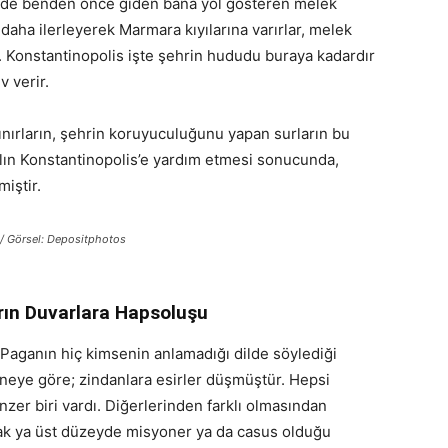
mde benden önce giden bana yol gösteren melek
 daha ilerleyerek Marmara kıyılarına varırlar, melek
 Konstantinopolis işte şehrin hududu buraya kadardır
erkese görev verir.
İstanbul’un İz Bırakan
ırların, şehrin koruyuculuğunu yapan surların bu
alın Konstantinopolis’e yardım etmesi sonucunda,
miştir.
 / Görsel: Depositphotos
arın Duvarlara Hapsoluşu
aganın hiç kimsenin anlamadığı dilde söylediği
neye göre; zindanlara esirler düşmüştür. Hepsi
zer biri vardı. Diğerlerinden farklı olmasından
ak ya üst düzeyde misyoner ya da casus olduğu