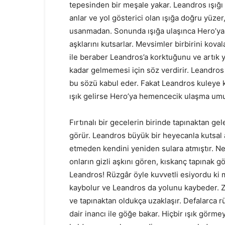
tepesinden bir meşale yakar. Leandros ışığı
anlar ve yol gösterici olan ışığa doğru yüze
usanmadan. Sonunda ışığa ulaşınca Hero’ya k
aşklarını kutsarlar. Mevsimler birbirini kov
ile beraber Leandros’a korktuğunu ve artık y
kadar gelmemesi için söz verdirir. Leandros
bu sözü kabul eder. Fakat Leandros kuleye k
ışık gelirse Hero’ya hemencecik ulaşma
Fırtınalı bir gecelerin birinde tapınaktan gele
görür. Leandros büyük bir heyecanla kutsal a
etmeden kendini yeniden sulara atmıştır. Ne 
onların gizli aşkını gören, kıskanç tapınak 
Leandros! Rüzgâr öyle kuvvetli esiyordu ki 
kaybolur ve Leandros da yolunu kaybeder. Zi
ve tapınaktan oldukça uzaklaşır. Defalarca 
dair inancı ile göğe bakar. Hiçbir ışık görm