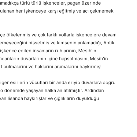
adıkça türlü türlü işkenceler, pagan üzerinde
gulanan her işkenceye karşı eğitmiş ve acı çekmemek
anbul’un İz Bırakan
e öfkelenmiş ve çok farklı yollarla işkencelere devam
nemeyeceğini hissetmiş ve kimsenin anlamadığı, Antik
 işkence edilen insanların ruhlarının, Mesih’in
danların duvarlarının içine hapsolmasını, Mesih’in
t bulmalarını ve haklarını aramalarını haykırmış!
er esirlerin vücutları bir anda eriyip duvarlara doğru
n o dönemde yaşayan halka anlatılmıştır. Ardından
n lisanda haykırışlar ve çığlıkların duyulduğu