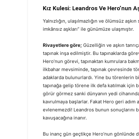
Kız Kulesi: Leandros Ve Hero’nun A
Yalnızlığın, ulaşılmazlığın ve ölümsüz aşkın
imkânsız aşkları” ile günümüze ulaşmıştır.
Rivayetlere göre;
Güzelliğin ve aşkın tanrıç
tapınak inşa edilmiştir. Bu tapınaklarda göre
Hero’nun görevi, tapınaktan kumrulara bakmak
ilkbahar mevsiminde, tapınak çevresinde töre
adaklarda bulunurlardı. Yine bu törenlerin bi
tapınağa gelip törene ilk defa katılmak için b
görür görmez sanki dünyanın yedi cihanında
kavrulmaya başlarlar. Fakat Hero geri adım a
evlenemezdi! Leandros bunun sonuçlarını 
kavuşacağına inanır.
Bu inanç gün geçtikçe Hero’nun gönlünde de