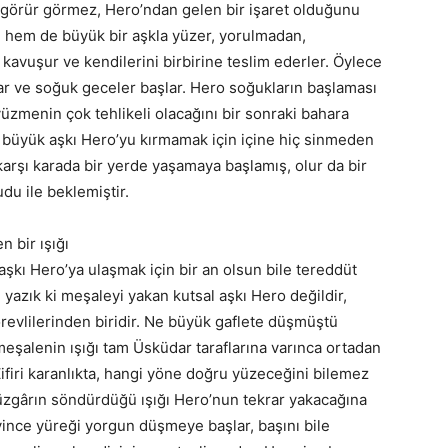
 görür görmez, Hero’ndan gelen bir işaret olduğunu
r, hem de büyük bir aşkla yüzer, yorulmadan,
avuşur ve kendilerini birbirine teslim ederler. Öylece
alar ve soğuk geceler başlar. Hero soğukların başlaması
üzmenin çok tehlikeli olacağını bir sonraki bahara
 büyük aşkı Hero’yu kırmamak için içine hiç sinmeden
arşı karada bir yerde yaşamaya başlamış, olur da bir
 umudu ile beklemiştir.
İstanbul’un İz Bırakan
n bir ışığı
şkı Hero’ya ulaşmak için bir an olsun bile tereddüt
yazık ki meşaleyi yakan kutsal aşkı Hero değildir,
görevlilerinden biridir. Ne büyük gaflete düşmüştü
meşalenin ışığı tam Üsküdar taraflarına varınca ortadan
firi karanlıkta, hangi yöne doğru yüzeceğini bilemez
rüzgârın söndürdüğü ışığı Hero’nun tekrar yakacağına
eyince yüreği yorgun düşmeye başlar, başını bile