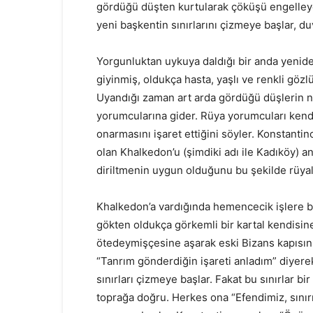
gördüğü düşten kurtularak çöküşü engelleye
yeni başkentin sınırlarını çizmeye başlar, du
Yorgunluktan uykuya daldığı bir anda yenide
giyinmiş, oldukça hasta, yaşlı ve renkli gözl
Uyandığı zaman art arda gördüğü düşlerin n
yorumcularına gider. Rüya yorumcuları kendi
onarmasını işaret ettiğini söyler. Konstanti
olan Khalkedon’u (şimdiki adı ile Kadıköy) 
diriltmenin uygun olduğunu bu şekilde rüyal
Khalkedon’a vardığında hemencecik işlere ba
gökten oldukça görkemli bir kartal kendisine 
ötedeymişçesine aşarak eski Bizans kapısını
“Tanrım gönderdiğin işareti anladım” diyere
sınırları çizmeye başlar. Fakat bu sınırlar bi
toprağa doğru. Herkes ona “Efendimiz, sını