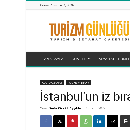
Cuma, Ağustos 7, 2026
Turizm
Günlüğü
ANA SAYFA
GÜNCEL
SEYAHAT ÜRÜNLE
KÜLTÜR SANAT
TOURISM DIARY
İstanbul’un iz bı
Yazar
Seda Çiçekli Ayyıldız
-
17 Eylül 2022