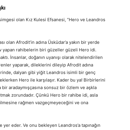
şkı
 simgesi olan Kız Kulesi Efsanesi, “Hero ve Leandros
ası olan Afrodit’in adına Üsküdar’a yakın bir yerde
v yapan rahibelerin biri güzeller güzeli Hero idi.
tı. İnsanlar, doğanın uyanışı olarak nitelendirilen
nler yaparak, dileklerini dileyip Afrodit adına
rinde, dalyan gibi yiğit Leandros isimli bir genç
eklerken Hero ile karşılaşır. Kader bu ya! Birbirlerini
 bir aradaymışçasına sonsuz bir özlem ve aşkla
tmak zorundadır. Çünkü Hero bir rahibe idi, asla
bilmesine rağmen vazgeçmeyeceğini ve ona
 yer eder. Ve onu bekleyen Leandros’a tapınağın