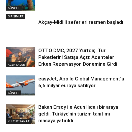
GÜNCEL
GİRİŞİMLER
Akçay-Midilli seferleri resmen başladı
OTTO DMC, 2027 Yurtdışı Tur
Paketlerini Satışa Açtı: Acenteler
Erken Rezervasyon Dönemine Girdi
ACENTALAR
easyJet, Apollo Global Management’a
6,6 milyar euroya satılıyor
GÜNCEL
Bakan Ersoy ile Acun Ilıcalı bir araya
geldi: Türkiye’nin turizm tanıtımı
masaya yatırıldı
KÜLTÜR SANAT