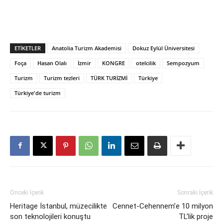
ETIKETLER
Anatolia Turizm Akademisi
Dokuz Eylül Üniversitesi
Foça
Hasan Olalı
İzmir
KONGRE
otelcilik
Sempozyum
Turizm
Turizm tezleri
TÜRK TURİZMİ
Türkiye
Türkiye'de turizm
Önceki İçerik
Sonraki İçerik
Heritage İstanbul, müzecilikte
Cennet-Cehennem’e 10 milyon
son teknolojileri konuştu
TL’lik proje