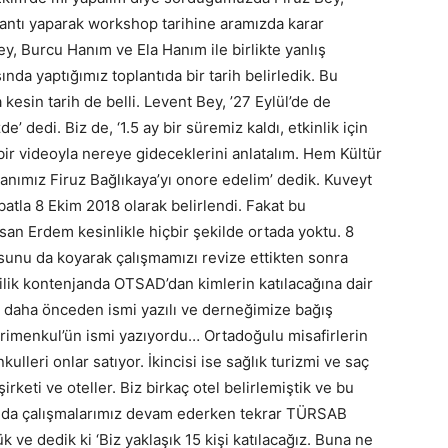
lantı yaparak workshop tarihine aramızda karar
y, Burcu Hanım ve Ela Hanım ile birlikte yanlış
nda yaptığımız toplantıda bir tarih belirledik. Bu
 kesin tarih de belli. Levent Bey, ’27 Eylül’de de
’ dedi. Biz de, ‘1.5 ay bir süremiz kaldı, etkinlik için
 bir videoyla nereye gideceklerini anlatalım. Hem Kültür
ımız Firuz Bağlıkaya’yı onore edelim’ dedik. Kuveyt
batla 8 Ekim 2018 olarak belirlendi. Fakat bu
an Erdem kesinlikle hiçbir şekilde ortada yoktu. 8
osunu da koyarak çalışmamızı revize ettikten sonra
 kişilik kontenjanda OTSAD’dan kimlerin katılacağına dair
en daha önceden ismi yazılı ve derneğimize bağış
imenkul’ün ismi yazıyordu… Ortadoğulu misafirlerin
ulleri onlar satıyor. İkincisi ise sağlık turizmi ve saç
keti ve oteller. Biz birkaç otel belirlemiştik ve bu
lamda çalışmalarımız devam ederken tekrar TÜRSAB
 ve dedik ki ‘Biz yaklaşık 15 kişi katılacağız. Buna ne