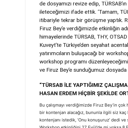
de dosyamızı revize edip, TÜRSAB’ın
ileteceğimizi ifade ettik. ‘Tamam, T
itibariyle tekrar bir görüşme yaptık. 
Firuz Bey’e verdiğimizde etkinliğin ad
himayelerinde TÜRSAB, THY, OTSAD ve
Kuveyt’te Türkiye’den seyahat acentala
yatırımcıların buluşacağı bir worksh
workshop programı düzenleyeceğimiz
ve Firuz Bey’e sunduğumuz dosyada i
“TÜRSAB İLE YAPTIĞIMIZ ÇALIŞM
HASAN ERDEM HİÇBİR ŞEKİLDE O
Bu çalışmayı verdiğimizde Firuz Bey’in çok h
bir kontenjan alacağız, bununla ilgili siz kaç 
kontenjanı istedik, ‘Onu konuşuruz’ dedi ve 
Workshop etkinliğini 27 Eyül’de mi yoksa 8