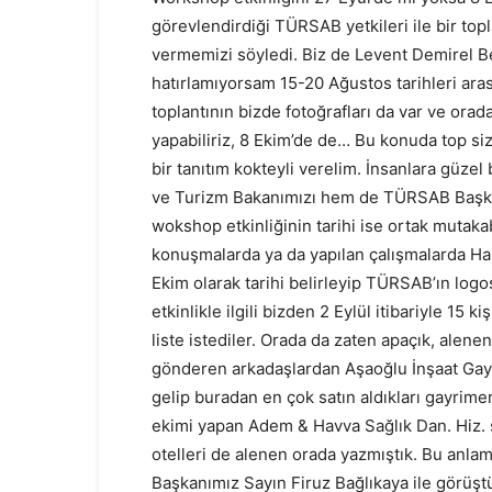
görevlendirdiği TÜRSAB yetkileri ile bir top
vermemizi söyledi. Biz de Levent Demirel Be
hatırlamıyorsam 15-20 Ağustos tarihleri arası
toplantının bizde fotoğrafları da var ve orada
yapabiliriz, 8 Ekim’de de… Bu konuda top sizde
bir tanıtım kokteyli verelim. İnsanlara güzel
ve Turizm Bakanımızı hem de TÜRSAB Başkan
wokshop etkinliğinin tarihi ise ortak mutaka
konuşmalarda ya da yapılan çalışmalarda Has
Ekim olarak tarihi belirleyip TÜRSAB’ın log
etkinlikle ilgili bizden 2 Eylül itibariyle 15
liste istediler. Orada da zaten apaçık, alen
gönderen arkadaşlardan Aşaoğlu İnşaat Gayr
gelip buradan en çok satın aldıkları gayrimenk
ekimi yapan Adem & Havva Sağlık Dan. Hiz. şir
otelleri de alenen orada yazmıştık. Bu an
Başkanımız Sayın Firuz Bağlıkaya ile görüştük