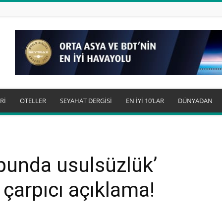
Rİ
OTELLER
SEYAHAT DERGİSİ
EN İYİ 10’LAR
DÜNYADAN
punda usulsüzlük’
üç çarpıcı açıklama!