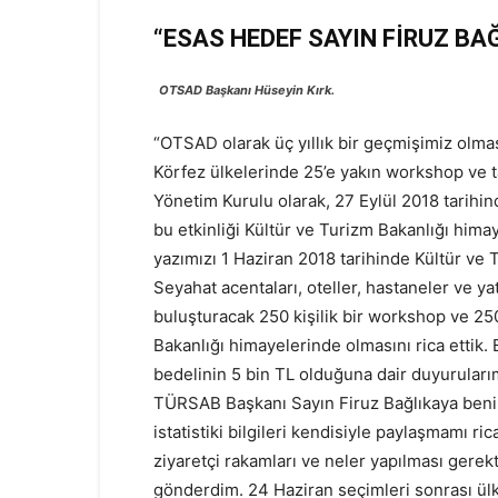
“ESAS HEDEF SAYIN FİRUZ BA
OTSAD Başkanı Hüseyin Kırk.
“OTSAD olarak üç yıllık bir geçmişimiz olm
Körfez ülkelerinde 25’e yakın workshop ve t
Yönetim Kurulu olarak, 27 Eylül 2018 tarihi
bu etkinliği Kültür ve Turizm Bakanlığı him
yazımızı 1 Haziran 2018 tarihinde Kültür ve
Seyahat acentaları, oteller, hastaneler ve yat
buluşturacak 250 kişilik bir workshop ve 250
Bakanlığı himayelerinde olmasını rica ettik.
bedelinin 5 bin TL olduğuna dair duyurularım
TÜRSAB Başkanı Sayın Firuz Bağlıkaya beni a
istatistiki bilgileri kendisiyle paylaşmamı ri
ziyaretçi rakamları ve neler yapılması gerekt
gönderdim. 24 Haziran seçimleri sonrası ülk