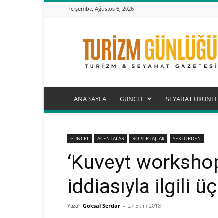
Perşembe, Ağustos 6, 2026
Turizm
Günlüğü
ANA SAYFA
GÜNCEL
SEYAHAT ÜRÜNLE
GÜNCEL
ACENTALAR
RÖPORTAJLAR
SEKTÖRDEN
‘Kuveyt worksho
iddiasıyla ilgili 
Yazar
Göksal Serdar
-
27 Ekim 2018