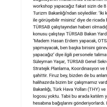
workshop yapacağız fakat sizin de 8 E
Turizm Bakanlığı’ndan söylediler. ‘
ile görüşebilir misiniz’ diye de ricada
TÜRSAB çalıştayından haberi olmadığın
konusu çalıştayı TÜRSAB Bakan Yardı
‘Madem Hasan Erdem yapacak, OTSA
yapmayacak, ben başka birisini görevl
yapacağız’ diye ilgili personele talim
Süleyman Yaşar, TÜRSAB Genel Sekre
Stratejik Planlama, Koordinasyon ve
şahittir. Firuz bey, bizden de bu anl
halihazırda bizim bir çalışmamız var
Bakanlığı, Türk Hava Yolları (THY) v
logosu yoktu. Tabii bu arada katılım
hesabına bağışlarını gönderiyorlardı. 