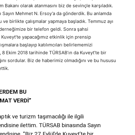
m Bakanı olarak atanmasını biz de sevinçle karşıladık.
nı Sayın Mehmet N. Ersoy’a da gönderdik. Bu anlamda
ldu ve birlikte çalışmalar yapmaya başladık. Temmuz ayı
derneğimize bir telefon geldi. Sonra şahsi
Kuveyt’te yapacağımız etkinlik için prensip
lışmalara başlayıp katılımcıları belirlememizi
rak, 8 Ekim 2018 tarihinde TÜRSAB’ın da Kuveyt’te bir
ını sordular. Biz de haberimiz olmadığını ve bu hususu
ttik.
 ERDEM BU
İMAT VERDİ”
tık ve turizm taşımacılığı ile ilgili
kendisine ilettim. TÜRSAB binasında Sayın
disine, “Biz 27 Eylül’de Kuveyt’te bir