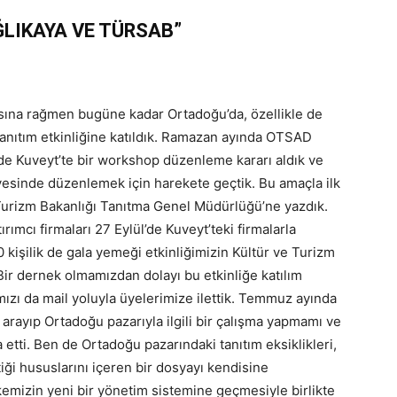
ĞLIKAYA VE TÜRSAB”
asına rağmen bugüne kadar Ortadoğu’da, özellikle de
anıtım etkinliğine katıldık. Ramazan ayında OTSAD
nde Kuveyt’te bir workshop düzenleme kararı aldık ve
ayesinde düzenlemek için harekete geçtik. Bu amaçla ilk
 Turizm Bakanlığı Tanıtma Genel Müdürlüğü’ne yazdık.
ırımcı firmaları 27 Eylül’de Kuveyt’teki firmalarla
 kişilik de gala yemeği etkinliğimizin Kültür ve Turizm
 Bir dernek olmamızdan dolayı bu etkinliğe katılım
ızı da mail yoluyla üyelerimize ilettik. Temmuz ayında
rayıp Ortadoğu pazarıyla ilgili bir çalışma yapmamı ve
ca etti. Ben de Ortadoğu pazarındaki tanıtım eksiklikleri,
iği hususlarını içeren bir dosyayı kendisine
emizin yeni bir yönetim sistemine geçmesiyle birlikte