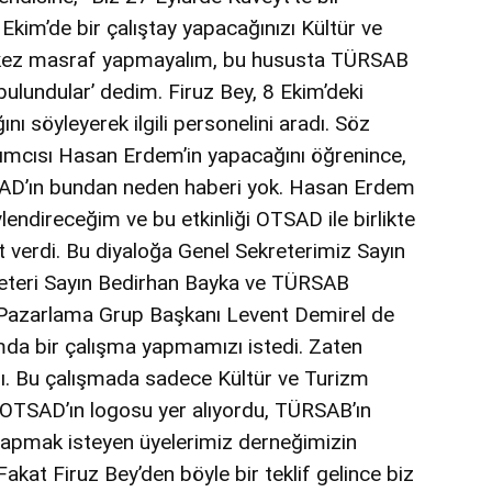
kim’de bir çalıştay yapacağınızı Kültür ve
İki kez masraf yapmayalım, bu hususta TÜRSAB
 bulundular’ dedim. Firuz Bey, 8 Ekim’deki
ı söyleyerek ilgili personelini aradı. Söz
mcısı Hasan Erdem’in yapacağını öğrenince,
D’ın bundan neden haberi yok. Hasan Erdem
endireceğim ve bu etkinliği OTSAD ile birlikte
at verdi. Bu diyaloğa Genel Sekreterimiz Sayın
teri Sayın Bedirhan Bayka ve TÜRSAB
 Pazarlama Grup Başkanı Levent Demirel de
amda bir çalışma yapmamızı istedi. Zaten
dı. Bu çalışmada sadece Kültür ve Turizm
e OTSAD’ın logosu yer alıyordu, TÜRSAB’ın
 yapmak isteyen üyelerimiz derneğimizin
Fakat Firuz Bey’den böyle bir teklif gelince biz