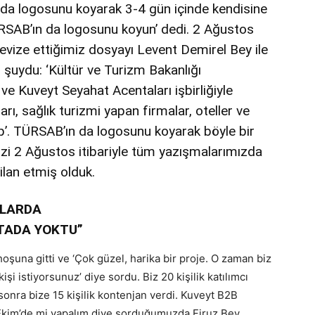
 da logosunu koyarak 3-4 gün içinde kendisine
ÜRSAB’ın da logosunu koyun’ dedi. 2 Ağustos
Revize ettiğimiz dosyayı Levent Demirel Bey ile
ı şuydu: ‘Kültür ve Turizm Bakanlığı
 Kuveyt Seyahat Acentaları işbirliğiyle
rı, sağlık turizmi yapan firmalar, oteller ve
op’. TÜRSAB’ın da logosunu koyarak böyle bir
i 2 Ağustos itibariyle tüm yazışmalarımızda
lan etmiş olduk.
ALARDA
RTADA YOKTU”
oşuna gitti ve ‘Çok güzel, harika bir proje. O zaman biz
kişi istiyorsunuz’ diye sordu. Biz 20 kişilik katılımcı
sonra bize 15 kişilik kontenjan verdi. Kuveyt B2B
 Ekim’de mi yapalım diye sorduğumuzda Firuz Bey,