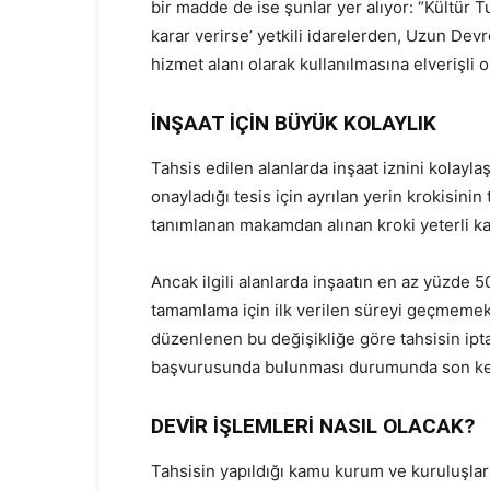
bir madde de ise şunlar yer alıyor: “Kültür 
karar verirse’ yetkili idarelerden, Uzun Devre
hizmet alanı olarak kullanılmasına elverişli o
İNŞAAT İÇİN BÜYÜK KOLAYLIK
Tahsis edilen alanlarda inşaat iznini kolayl
onayladığı tesis için ayrılan yerin krokisini
tanımlanan makamdan alınan kroki yeterli ka
Ancak ilgili alanlarda inşaatın en az yüzde 
tamamlama için ilk verilen süreyi geçmemek 
düzenlenen bu değişikliğe göre tahsisin ipt
başvurusunda bulunması durumunda son kez a
DEVİR İŞLEMLERİ NASIL OLACAK?
Tahsisin yapıldığı kamu kurum ve kuruluşlar