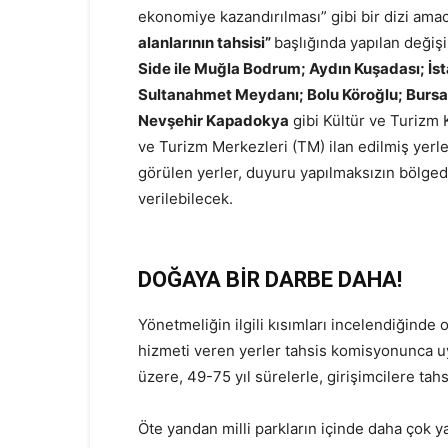
ekonomiye kazandırılması” gibi bir dizi am
alanlarının tahsisi”
başlığında yapılan değişi
Side ile Muğla Bodrum; Aydın Kuşadası; İsta
Sultanahmet Meydanı; Bolu Köroğlu; Burs
Nevşehir Kapadokya
gibi Kültür ve Turizm
ve Turizm Merkezleri (TM) ilan edilmiş yerl
görülen yerler, duyuru yapılmaksızın bölge
verilebilecek.
DOĞAYA BİR DARBE DAHA!
Yönetmeliğin ilgili kısımları incelendiğinde o
hizmeti veren yerler tahsis komisyonunca u
üzere, 49-75 yıl sürelerle, girişimcilere tah
Öte yandan milli parkların içinde daha çok y