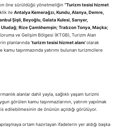
acın öne sürüldüğü yönetmeliğin
“Turizm tesisi hizmet
klik ile
Antalya Kemerağzı, Kundu, Alanya, Demre,
nbul Şişli, Beyoğlu, Galata Kulesi, Sarıyer,
a Uludağ; Rize Çamlıhemşin; Trabzon Tonya, Maçka;
 Koruma ve Gelişim Bölgesi (KTGB), Turizm Alan
erin planlarında
‘turizm tesisi hizmet alanı’
olarak
de kamu taşınmazında yatırımı bulunan turizmcilere
rmanlık alanlar dahil yayla, sağlıklı yaşam turizmi
ygun görülen kamu taşınmazlarının, yatırım yapılmak
sis edilebilmesinin de önünün açıldığı görülüyor.
apılaşmaya ortam hazırlayan ifadelerin yer aldığı başka