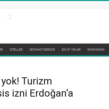
Rİ
OTELLER
SEYAHAT DERGİSİ
EN İYİ 10’LAR
DÜNYADAN
 yok! Turizm
sis izni Erdoğan’a