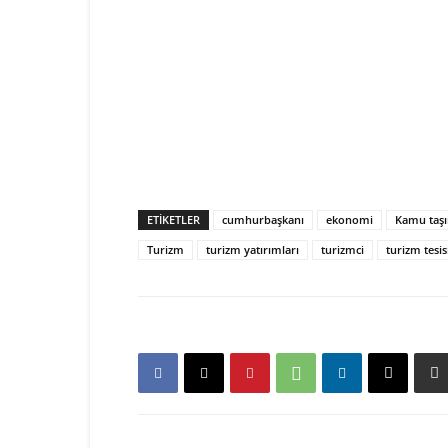
ETIKETLER
cumhurbaşkanı
ekonomi
Kamu taş
Turizm
turizm yatırımları
turizmci
turizm tesis