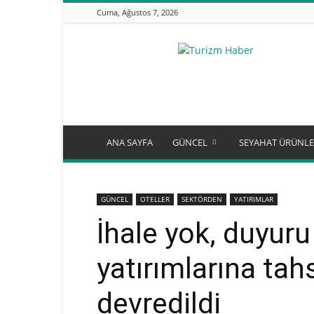
Cuma, Ağustos 7, 2026
Turizm
Günlüğü
ANA SAYFA
GÜNCEL
SEYAHAT ÜRÜNLE
GÜNCEL
OTELLER
SEKTÖRDEN
YATIRIMLAR
İhale yok, duyuru
yatırımlarına tah
devredildi