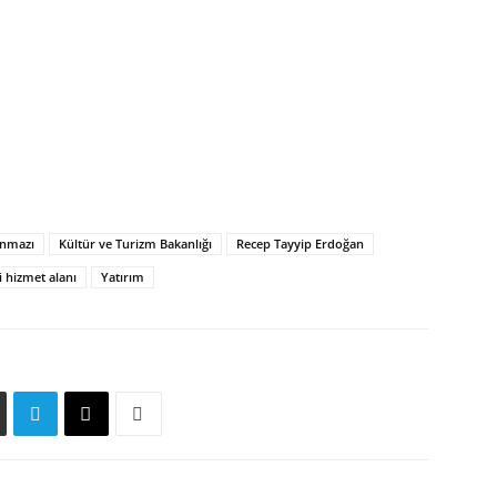
ınmazı
Kültür ve Turizm Bakanlığı
Recep Tayyip Erdoğan
i hizmet alanı
Yatırım