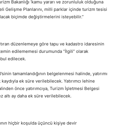
Turizm Bakanlığı ‘kamu yararı ve zorunluluk olduğuna
li Gelişme Planlarını, milli parklar içinde turizm tesisi
lacak biçimde değiştirmelerini isteyebilir.”
aştıran düzenlemeye göre tapu ve kadastro idaresinin
n temin edilememesi durumunda “İlgili” olarak
bul edilecek.
50’sinin tamamlandığının belgelenmesi halinde, yatırımı
kaydıyla ek süre verilebilecek. Yatırımcı lehine
alinden önce yatırımcıya, Turizm İşletmesi Belgesi
ltı ay daha ek süre verilebilecek.
ının hiçbir koşulda üçüncü kişiye devir