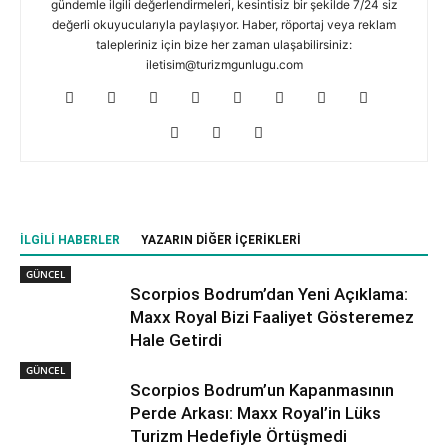
gündemle ilgili değerlendirmeleri, kesintisiz bir şekilde 7/24 siz
değerli okuyucularıyla paylaşıyor. Haber, röportaj veya reklam
talepleriniz için bize her zaman ulaşabilirsiniz:
iletisim@turizmgunlugu.com
İLGILI HABERLER
YAZARIN DIĞER İÇERIKLERI
GÜNCEL
Scorpios Bodrum’dan Yeni Açıklama:
Maxx Royal Bizi Faaliyet Gösteremez
Hale Getirdi
GÜNCEL
Scorpios Bodrum’un Kapanmasının
Perde Arkası: Maxx Royal’in Lüks
Turizm Hedefiyle Örtüşmedi