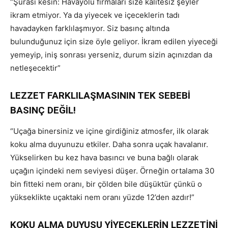
“Şurası kesin: Havayolu firmaları size kalitesiz şeyler
ikram etmiyor. Ya da yiyecek ve içeceklerin tadı
havadayken farklılaşmıyor. Siz basınç altında
bulunduğunuz için size öyle geliyor. İkram edilen yiyeceği
yemeyip, iniş sonrası yerseniz, durum sizin açınızdan da
netleşecektir”
LEZZET FARKLILAŞMASININ TEK SEBEBİ
BASINÇ DEĞİL!
“Uçağa binersiniz ve içine girdiğiniz atmosfer, ilk olarak
koku alma duyunuzu etkiler. Daha sonra uçak havalanır.
Yükselirken bu kez hava basıncı ve buna bağlı olarak
uçağın içindeki nem seviyesi düşer. Örneğin ortalama 30
bin fitteki nem oranı, bir çölden bile düşüktür çünkü o
yükseklikte uçaktaki nem oranı yüzde 12’den azdır!”
KOKU ALMA DUYUSU YİYECEKLERİN LEZZETİNİ