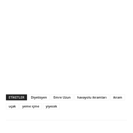
ETIKETLER
Diyetisyen
Emre Uzun
havayolu ikramları
ikram
uçak
yeme içme
yiyecek