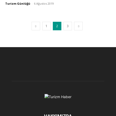
Turizm Günlüğü
-
6 Ağustos 2019
1
2
3