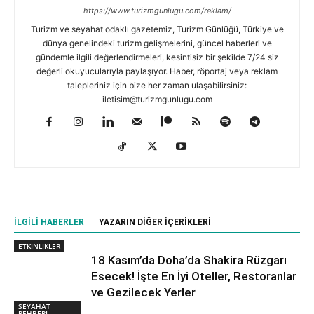
https://www.turizmgunlugu.com/reklam/
Turizm ve seyahat odaklı gazetemiz, Turizm Günlüğü, Türkiye ve
dünya genelindeki turizm gelişmelerini, güncel haberleri ve
gündemle ilgili değerlendirmeleri, kesintisiz bir şekilde 7/24 siz
değerli okuyucularıyla paylaşıyor. Haber, röportaj veya reklam
talepleriniz için bize her zaman ulaşabilirsiniz:
iletisim@turizmgunlugu.com
İLGILI HABERLER
YAZARIN DIĞER İÇERIKLERI
ETKİNLİKLER
18 Kasım’da Doha’da Shakira Rüzgarı
Esecek! İşte En İyi Oteller, Restoranlar
ve Gezilecek Yerler
SEYAHAT
REHBERİ